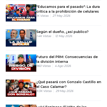
"Educamos para el pasado": La dura
crítica a la prohibición de celulares
1K
Vistas
27 May 2026
Según el dueño, ¿así publico?
1.4K
Vistas
12 May 2026
Futuro del PRM: Consecuencias de
la división interna
960
Vistas
4 Ago 2026
¿Qué pasará con Gonzalo Castillo en
el Caso Calamar?
9.3K
Vistas
29 May 2026
Luiyi Espinosa: El Mito de las