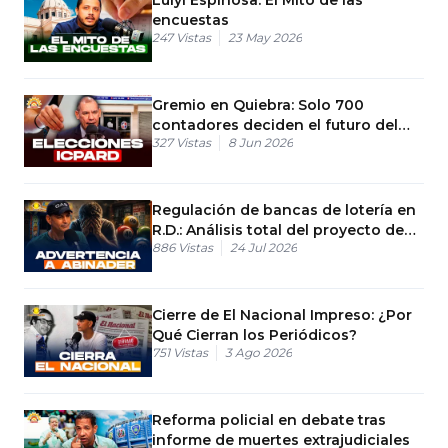
encuestas
247
Vistas
23 May 2026
Gremio en Quiebra: Solo 700
contadores deciden el futuro del
327
Vistas
8 Jun 2026
ICPARD
Regulación de bancas de lotería en
R.D.: Análisis total del proyecto de
886
Vistas
24 Jul 2026
ley
Cierre de El Nacional Impreso: ¿Por
Qué Cierran los Periódicos?
751
Vistas
3 Ago 2026
Reforma policial en debate tras
informe de muertes extrajudiciales