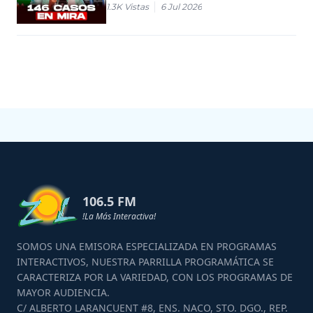
1.3K
Vistas
6 Jul 2026
106.5 FM
!La Más Interactiva!
SOMOS UNA EMISORA ESPECIALIZADA EN PROGRAMAS
INTERACTIVOS, NUESTRA PARRILLA PROGRAMÁTICA SE
CARACTERIZA POR LA VARIEDAD, CON LOS PROGRAMAS DE
MAYOR AUDIENCIA.
C/ ALBERTO LARANCUENT #8, ENS. NACO, STO. DGO., REP.