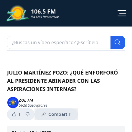
106.5 FM
!La Más Interactiva!
PROGRAMACION
NOTICIAS
VIDEOS
JULIO MARTÍNEZ POZO: ¿QUÉ ENFORFORÓ
AL PRESIDENTE ABINADER CON LAS
SHORTS
ASPIRACIONES INTERNAS?
PODCAST
ZOL FM
562K
Suscriptores
ZOL TV
1
Compartir