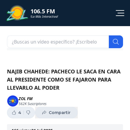
106.5 FM
!La Más Interactiva!
PROGRAMACION
NOTICIAS
VIDEOS
NAJIB CHAHEDE: PACHECO LE SACA EN CARA
AL PRESIDENTE COMO SE FAJARON PARA
SHORTS
LLEVARLO AL PODER
PODCAST
ZOL FM
562K
Suscriptores
ZOL TV
4
Compartir