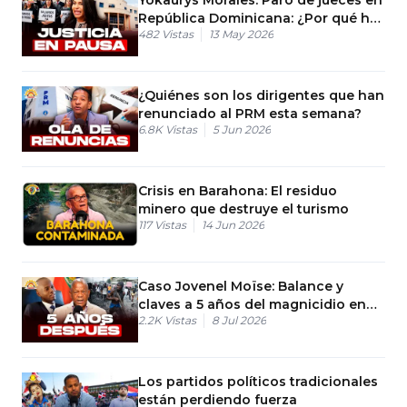
República Dominicana: ¿Por qué hay
482
Vistas
13 May 2026
huelga el 21?
¿Quiénes son los dirigentes que han
renunciado al PRM esta semana?
6.8K
Vistas
5 Jun 2026
Crisis en Barahona: El residuo
minero que destruye el turismo
117
Vistas
14 Jun 2026
Caso Jovenel Moïse: Balance y
claves a 5 años del magnicidio en
2.2K
Vistas
8 Jul 2026
Haití
Los partidos políticos tradicionales
están perdiendo fuerza