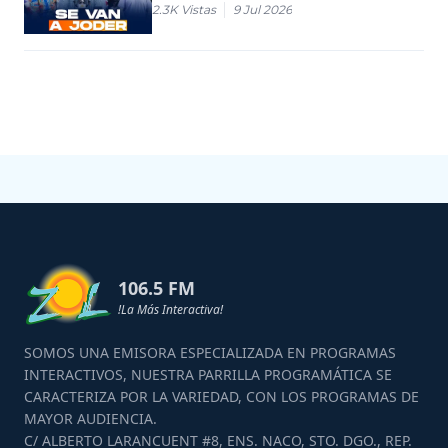
2.3K
Vistas
9 Jul 2026
106.5 FM
!La Más Interactiva!
SOMOS UNA EMISORA ESPECIALIZADA EN PROGRAMAS
INTERACTIVOS, NUESTRA PARRILLA PROGRAMÁTICA SE
CARACTERIZA POR LA VARIEDAD, CON LOS PROGRAMAS DE
MAYOR AUDIENCIA.
C/ ALBERTO LARANCUENT #8, ENS. NACO, STO. DGO., REP.