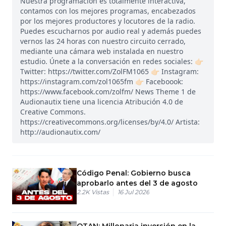
Nuestra programación es totalmente interactiva,
contamos con los mejores programas, encabezados
por los mejores productores y locutores de la radio.
Puedes escucharnos por audio real y además puedes
vernos las 24 horas con nuestro circuito cerrado,
mediante una cámara web instalada en nuestro
estudio. Únete a la conversación en redes sociales: 👉🏻
Twitter: https://twitter.com/ZolFM1065 👉🏻 Instagram:
https://instagram.com/zol1065fm 👉🏻 Faceboook:
https://www.facebook.com/zolfm/ News Theme 1 de
Audionautix tiene una licencia Atribución 4.0 de
Creative Commons.
https://creativecommons.org/licenses/by/4.0/ Artista:
http://audionautix.com/
Código Penal: Gobierno busca
aprobarlo antes del 3 de agosto
2.2K
Vistas
16 Jul 2026
OTAN: Millonaria inversión en la