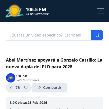
106.5 FM
!La Más Interactiva!
PROGRAMACION
NOTICIAS
VIDEOS
Abel Martínez apoyará a Gonzalo Castillo: La
nueva dupla del PLD para 2028.
SHORTS
ZOL FM
562K
Suscriptores
PODCAST
78
Compartir
ZOL TV
3.9K
vistas
25 Feb 2026