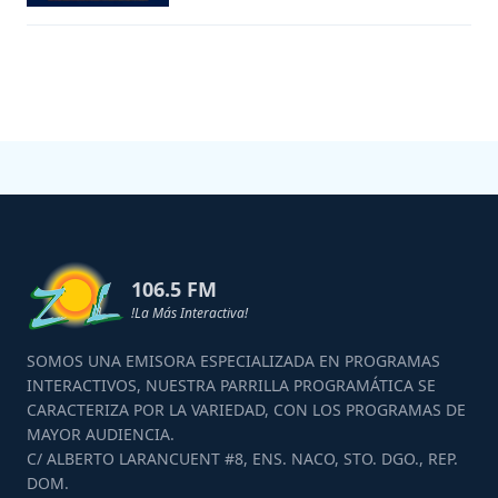
106.5 FM
!La Más Interactiva!
SOMOS UNA EMISORA ESPECIALIZADA EN PROGRAMAS
INTERACTIVOS, NUESTRA PARRILLA PROGRAMÁTICA SE
CARACTERIZA POR LA VARIEDAD, CON LOS PROGRAMAS DE
MAYOR AUDIENCIA.
C/ ALBERTO LARANCUENT #8, ENS. NACO, STO. DGO., REP.
DOM.