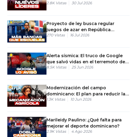
2.8K
Vistas
30 Jul 2026
Proyecto de ley busca regular
juegos de azar en República
270
Vistas
16 Jul 2026
Dominicana
Alerta sísmica: El truco de Google
que salvó vidas en el terremoto de
8.5K
Vistas
25 Jun 2026
Venezuela
Modernización del campo
dominicano: El plan para reducir la
1.3K
Vistas
10 Jun 2026
mano de obra extranjera
Marileidy Paulino: ¿Qué falta para
mejorar el deporte dominicano?
2.9K
Vistas
4 Ago 2026