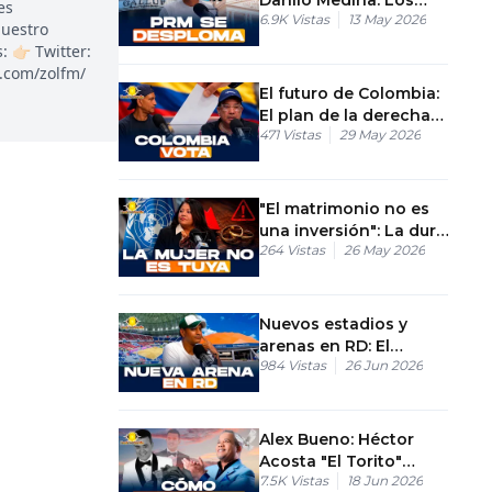
es
6.9K
Vistas
13 May 2026
grandes ganadores de
nuestro
la Gallup
👉🏻 Twitter:
k.com/zolfm/
El futuro de Colombia:
El plan de la derecha
471
Vistas
29 May 2026
para bloquear al
oficialismo
"El matrimonio no es
una inversión": La dura
264
Vistas
26 May 2026
advertencia de la
diputada Yalis Soto a
los hombres
Nuevos estadios y
arenas en RD: El
984
Vistas
26 Jun 2026
millonario negocio del
entretenimiento
Alex Bueno: Héctor
Acosta "El Torito"
7.5K
Vistas
18 Jun 2026
rompe el silencio en