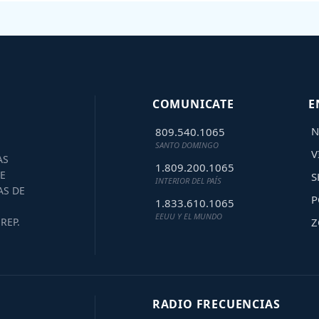
COMUNICATE
E
N
809.540.1065
SANTO DOMINGO
V
AS
1.809.200.1065
E
S
INTERIOR DEL PAÍS
AS DE
P
1.833.610.1065
EEUU Y EL MUNDO
Z
REP.
RADIO FRECUENCIAS