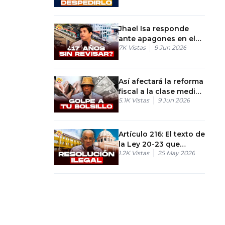
exclusiva
Jhael Isa responde
ante apagones en el
7K
Vistas
9 Jun 2026
metro de los Alcarrizos
Así afectará la reforma
fiscal a la clase media
5.1K
Vistas
9 Jun 2026
a partir de este mes
Artículo 216: El texto de
la Ley 20-23 que
1.2K
Vistas
25 May 2026
autoriza las encuestas