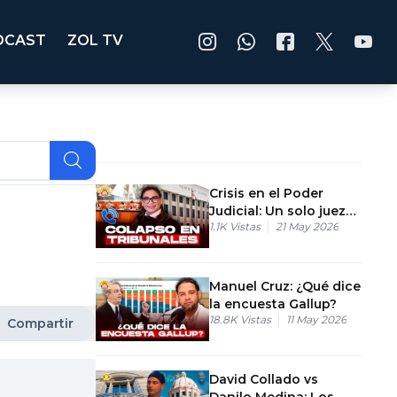
DCAST
ZOL TV
Crisis en el Poder
Judicial: Un solo juez
1.1K
Vistas
21 May 2026
obligado a cubrir
hasta 10 distritos en
RD
Manuel Cruz: ¿Qué dice
la encuesta Gallup?
18.8K
Vistas
11 May 2026
Compartir
David Collado vs
Danilo Medina: Los