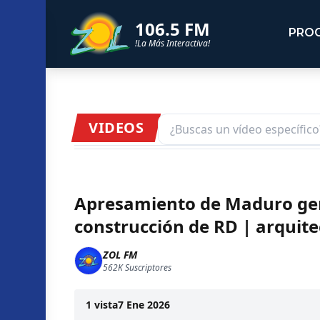
106.5 FM
PRO
!La Más Interactiva!
VIDEOS
Apresamiento de Maduro gen
construcción de RD | arquite
ZOL FM
562K
Suscriptores
1
vista
7 Ene 2026