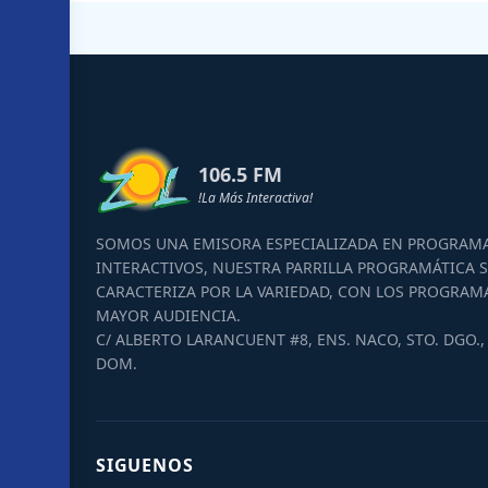
106.5 FM
!La Más Interactiva!
SOMOS UNA EMISORA ESPECIALIZADA EN PROGRAM
INTERACTIVOS, NUESTRA PARRILLA PROGRAMÁTICA S
CARACTERIZA POR LA VARIEDAD, CON LOS PROGRAM
MAYOR AUDIENCIA.
C/ ALBERTO LARANCUENT #8, ENS. NACO, STO. DGO., 
DOM.
SIGUENOS