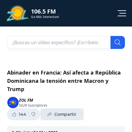
106.5 FM
!La Más Interactiva!
PROGRAMACION
NOTICIAS
VIDEOS
Abinader en Francia: Así afecta a República
Dominicana la tensión entre Macron y
SHORTS
Trump
PODCAST
ZOL FM
562K
Suscriptores
ZOL TV
144
Compartir