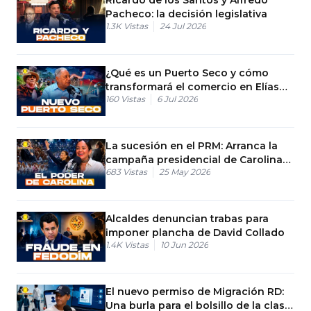
Pacheco: la decisión legislativa
1.3K
Vistas
24 Jul 2026
¿Qué es un Puerto Seco y cómo
transformará el comercio en Elías
160
Vistas
6 Jul 2026
Piña?
La sucesión en el PRM: Arranca la
campaña presidencial de Carolina
683
Vistas
25 May 2026
Mejía
Alcaldes denuncian trabas para
imponer plancha de David Collado
1.4K
Vistas
10 Jun 2026
El nuevo permiso de Migración RD:
Una burla para el bolsillo de la clase