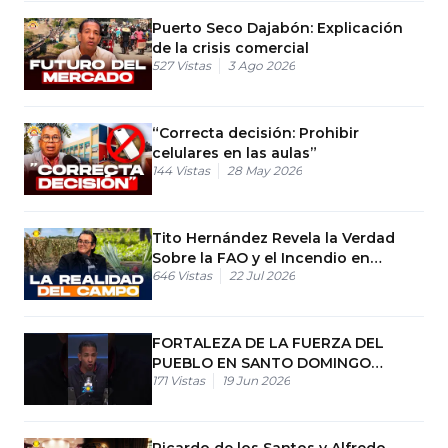
Puerto Seco Dajabón: Explicación
de la crisis comercial
527
Vistas
3 Ago 2026
“Correcta decisión: Prohibir
celulares en las aulas”
144
Vistas
28 May 2026
Tito Hernández Revela la Verdad
Sobre la FAO y el Incendio en
646
Vistas
22 Jul 2026
Agricultura
FORTALEZA DE LA FUERZA DEL
PUEBLO EN SANTO DOMINGO
171
Vistas
19 Jun 2026
NORTE
Ricardo de los Santos y Alfredo