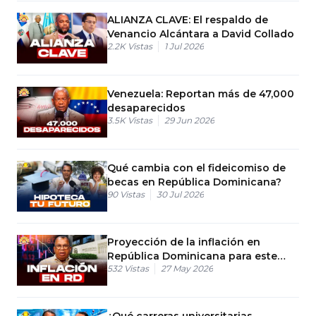
ALIANZA CLAVE: El respaldo de
Venancio Alcántara a David Collado
2.2K
Vistas
1 Jul 2026
Venezuela: Reportan más de 47,000
desaparecidos
3.5K
Vistas
29 Jun 2026
Qué cambia con el fideicomiso de
becas en República Dominicana?
90
Vistas
30 Jul 2026
Proyección de la inflación en
República Dominicana para este
532
Vistas
27 May 2026
año
¿Qué carreras universitarias