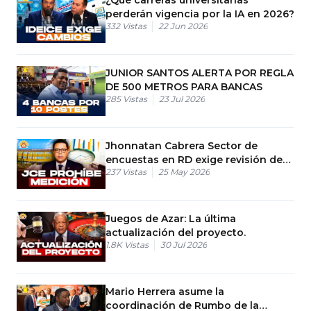
perderán vigencia por la IA en 2026?
332
Vistas
22 Jun 2026
JUNIOR SANTOS ALERTA POR REGLA
DE 500 METROS PARA BANCAS
285
Vistas
23 Jul 2026
Jhonnatan Cabrera Sector de
encuestas en RD exige revisión de
237
Vistas
25 May 2026
medida de la Junta Central
Juegos de Azar: La última
actualización del proyecto.
1.8K
Vistas
30 Jul 2026
Mario Herrera asume la
coordinación de Rumbo de la