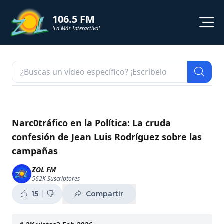
106.5 FM
!La Más Interactiva!
PROGRAMACION
NOTICIAS
VIDEOS
Narc0tráfico en la Política: La cruda
confesión de Jean Luis Rodríguez sobre las
SHORTS
campañas
PODCAST
ZOL FM
562K
Suscriptores
ZOL TV
15
Compartir