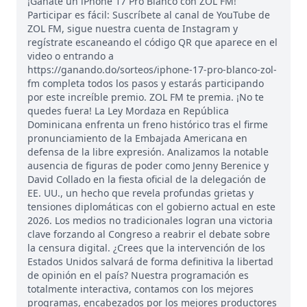
¡Gánate un iPhone 17 Pro Blanco con ZOL FM!
Participar es fácil: Suscríbete al canal de YouTube de
ZOL FM, sigue nuestra cuenta de Instagram y
regístrate escaneando el código QR que aparece en el
video o entrando a
https://ganando.do/sorteos/iphone-17-pro-blanco-zol-
fm completa todos los pasos y estarás participando
por este increíble premio. ZOL FM te premia. ¡No te
quedes fuera! La Ley Mordaza en República
Dominicana enfrenta un freno histórico tras el firme
pronunciamiento de la Embajada Americana en
defensa de la libre expresión. Analizamos la notable
ausencia de figuras de poder como Jenny Berenice y
David Collado en la fiesta oficial de la delegación de
EE. UU., un hecho que revela profundas grietas y
tensiones diplomáticas con el gobierno actual en este
2026. Los medios no tradicionales logran una victoria
clave forzando al Congreso a reabrir el debate sobre
la censura digital. ¿Crees que la intervención de los
Estados Unidos salvará de forma definitiva la libertad
de opinión en el país? Nuestra programación es
totalmente interactiva, contamos con los mejores
programas, encabezados por los mejores productores