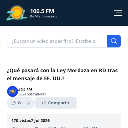
106.5 FM
!La Más Interactiva!
PROGRAMACION
NOTICIAS
VIDEOS
¿Qué pasará con la Ley Mordaza en RD tras
el mensaje de EE. UU.?
SHORTS
ZOL FM
562K
Suscriptores
PODCAST
8
Compartir
ZOL TV
170
vistas
7 Jul 2026