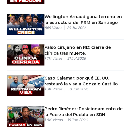
Wellington Arnaud gana terreno en
la estructura del PRM en Santiago
869
Vistas
29 Jul 2026
Falso cirujano en RD: Cierre de
clínica tras muerte.
1.7K
Vistas
31 Jul 2026
Caso Calamar: por qué EE. UU.
restauró la visa a Gonzalo Castillo
1.3K
Vistas
30 Jun 2026
Pedro Jiménez: Posicionamiento de
la Fuerza del Pueblo en SDN
1.8K
Vistas
19 Jun 2026