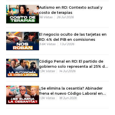
Autismo en RD: Contexto actual y
costo de terapias
56
Vistas
26 Jul 2026
El negocio oculto de las tarjetas en
RD: 4% del PIB en comisiones
3.6K
Vistas
1 Jul 2026
Código Penal en RD: El partido de
gobierno solo representa al 25% de
1.3K
Vistas
14 Jul 2026
los votantes
¿Se elimina la cesantía? Abinader
frena el nuevo Código Laboral en
1.3K
Vistas
18 Jun 2026
RD