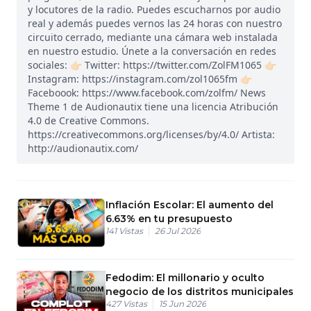
y locutores de la radio. Puedes escucharnos por audio
real y además puedes vernos las 24 horas con nuestro
circuito cerrado, mediante una cámara web instalada
en nuestro estudio. Únete a la conversación en redes
sociales: 👉🏻 Twitter: https://twitter.com/ZolFM1065 👉🏻
Instagram: https://instagram.com/zol1065fm 👉🏻
Faceboook: https://www.facebook.com/zolfm/ News
Theme 1 de Audionautix tiene una licencia Atribución
4.0 de Creative Commons.
https://creativecommons.org/licenses/by/4.0/ Artista:
http://audionautix.com/
Inflación Escolar: El aumento del
6.63% en tu presupuesto
141
Vistas
26 Jul 2026
Fedodim: El millonario y oculto
negocio de los distritos municipales
427
Vistas
15 Jun 2026