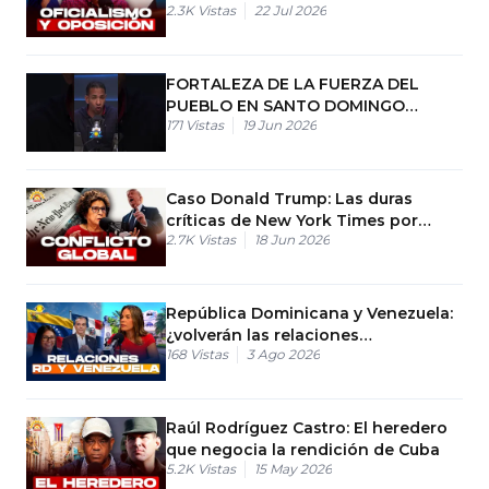
2.3K
Vistas
22 Jul 2026
FORTALEZA DE LA FUERZA DEL
PUEBLO EN SANTO DOMINGO
171
Vistas
19 Jun 2026
NORTE
Caso Donald Trump: Las duras
críticas de New York Times por
2.7K
Vistas
18 Jun 2026
ceder ante Irán
República Dominicana y Venezuela:
¿volverán las relaciones
168
Vistas
3 Ago 2026
comerciales?
Raúl Rodríguez Castro: El heredero
que negocia la rendición de Cuba
5.2K
Vistas
15 May 2026