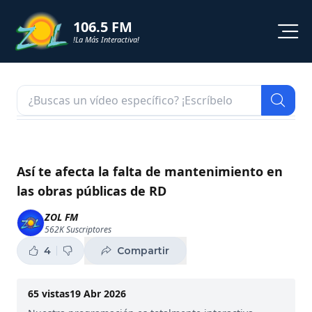
106.5 FM
!La Más Interactiva!
PROGRAMACION
NOTICIAS
VIDEOS
Así te afecta la falta de mantenimiento en
las obras públicas de RD
SHORTS
ZOL FM
562K
Suscriptores
PODCAST
4
Compartir
ZOL TV
65
vistas
19 Abr 2026