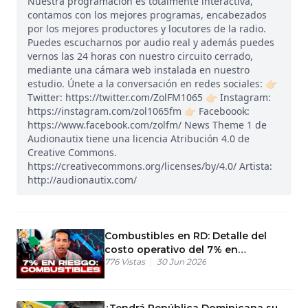
Nuestra programación es totalmente interactiva,
contamos con los mejores programas, encabezados
por los mejores productores y locutores de la radio.
Puedes escucharnos por audio real y además puedes
vernos las 24 horas con nuestro circuito cerrado,
mediante una cámara web instalada en nuestro
estudio. Únete a la conversación en redes sociales: 👉🏻
Twitter: https://twitter.com/ZolFM1065 👉🏻 Instagram:
https://instagram.com/zol1065fm 👉🏻 Faceboook:
https://www.facebook.com/zolfm/ News Theme 1 de
Audionautix tiene una licencia Atribución 4.0 de
Creative Commons.
https://creativecommons.org/licenses/by/4.0/ Artista:
http://audionautix.com/
Combustibles en RD: Detalle del
costo operativo del 7% en
776
Vistas
30 Jun 2026
estaciones
¿Tendrá República Dominicana su