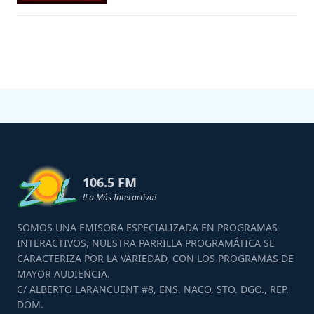
106.5 FM
!La Más Interactiva!
SOMOS UNA EMISORA ESPECIALIZADA EN PROGRAMAS
INTERACTIVOS, NUESTRA PARRILLA PROGRAMÁTICA SE
CARACTERIZA POR LA VARIEDAD, CON LOS PROGRAMAS DE
MAYOR AUDIENCIA.
C/ ALBERTO LARANCUENT #8, ENS. NACO, STO. DGO., REP.
DOM.