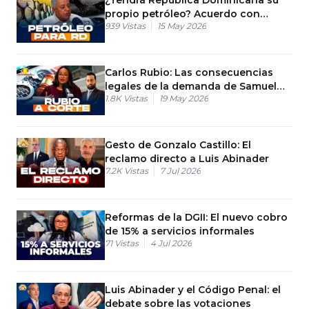
propio petróleo? Acuerdo con
939
Vistas
15 May 2026
Guyana
Carlos Rubio: Las consecuencias
legales de la demanda de Samuel
1.8K
Vistas
19 May 2026
Pereira
Gesto de Gonzalo Castillo: El
reclamo directo a Luis Abinader
7.2K
Vistas
7 Jul 2026
Reformas de la DGII: El nuevo cobro
de 15% a servicios informales
71
Vistas
4 Jul 2026
Luis Abinader y el Código Penal: el
debate sobre las votaciones