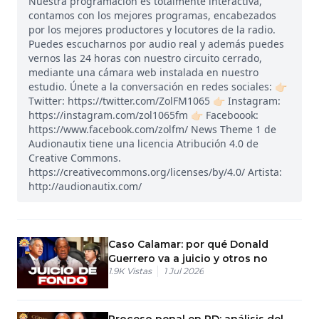
Nuestra programación es totalmente interactiva,
contamos con los mejores programas, encabezados
por los mejores productores y locutores de la radio.
Puedes escucharnos por audio real y además puedes
vernos las 24 horas con nuestro circuito cerrado,
mediante una cámara web instalada en nuestro
estudio. Únete a la conversación en redes sociales: 👉🏻
Twitter: https://twitter.com/ZolFM1065 👉🏻 Instagram:
https://instagram.com/zol1065fm 👉🏻 Faceboook:
https://www.facebook.com/zolfm/ News Theme 1 de
Audionautix tiene una licencia Atribución 4.0 de
Creative Commons.
https://creativecommons.org/licenses/by/4.0/ Artista:
http://audionautix.com/
Caso Calamar: por qué Donald
Guerrero va a juicio y otros no
1.9K
Vistas
1 Jul 2026
Proceso penal en RD: análisis del