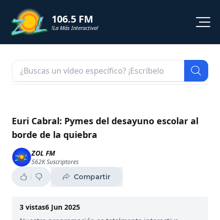
106.5 FM
!La Más Interactiva!
PROGRAMACION
NOTICIAS
VIDEOS
Euri Cabral: Pymes del desayuno escolar al
borde de la quiebra
SHORTS
ZOL FM
562K
Suscriptores
PODCAST
Compartir
ZOL TV
3
vistas
6 Jun 2025