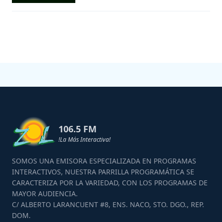
106.5 FM
!La Más Interactiva!
SOMOS UNA EMISORA ESPECIALIZADA EN PROGRAMAS
INTERACTIVOS, NUESTRA PARRILLA PROGRAMÁTICA SE
CARACTERIZA POR LA VARIEDAD, CON LOS PROGRAMAS DE
MAYOR AUDIENCIA.
C/ ALBERTO LARANCUENT #8, ENS. NACO, STO. DGO., REP.
DOM.