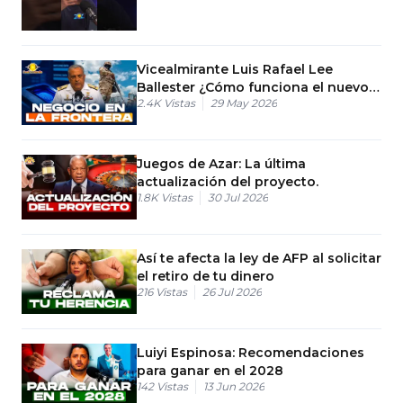
Vicealmirante Luis Rafael Lee
Ballester ¿Cómo funciona el nuevo
2.4K
Vistas
29 May 2026
sistema biométrico de deportación?
Juegos de Azar: La última
actualización del proyecto.
1.8K
Vistas
30 Jul 2026
Así te afecta la ley de AFP al solicitar
el retiro de tu dinero
216
Vistas
26 Jul 2026
Luiyi Espinosa: Recomendaciones
para ganar en el 2028
142
Vistas
13 Jun 2026