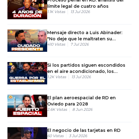
límite legal de cuatro años
1.1K
Vistas
13 Jul 2026
Mensaje directo a Luis Abinader:
"No deje que le maltraten su
410
Vistas
7 Jul 2026
gobierno"
Si los partidos siguen escondidos
en el aire acondicionado, los
1.2K
Vistas
13 Jul 2026
influencers se quedarán con el
poder
El plan aeroespacial de RD en
Oviedo para 2028
2.6K
Vistas
8 Jun 2026
El negocio de las tarjetas en RD
60
Vistas
3 Jul 2026