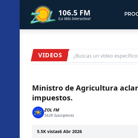
106.5 FM
PRO
!La Más Interactiva!
VIDEOS
Ministro de Agricultura acla
impuestos.
ZOL FM
562K
Suscriptores
5.5K
vistas
6 Abr 2026