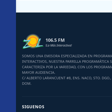
106.5 FM
!La Más Interactiva!
SOMOS UNA EMISORA ESPECIALIZADA EN PROGRAM
INTERACTIVOS, NUESTRA PARRILLA PROGRAMÁTICA S
CARACTERIZA POR LA VARIEDAD, CON LOS PROGRAM
MAYOR AUDIENCIA.
C/ ALBERTO LARANCUENT #8, ENS. NACO, STO. DGO., 
DOM.
SIGUENOS