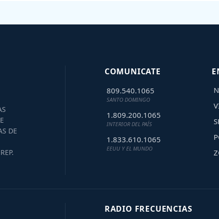
COMUNICATE
E
N
809.540.1065
SANTO DOMINGO
V
AS
1.809.200.1065
E
S
INTERIOR DEL PAÍS
AS DE
P
1.833.610.1065
EEUU Y EL MUNDO
Z
REP.
RADIO FRECUENCIAS