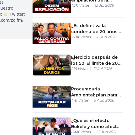
es
1.3K
Vistas
15 Jul 2026
República de Colombia
nuestro
a vecinos
👉🏻 Twitter:
k.com/zolfm/
¿Es definitiva la
condena de 20 años a
2.8K
Vistas
16 Jun 2026
los generales en el
caso Coral?
Ejercicio después de
los 50: El límite de 20
216
Vistas
12 Jul 2026
minutos diarios
Procuraduría
Ambiental: plan para
148
Vistas
5 Ago 2026
recuperar ríos
afectados
¿Qué es el efecto
Bukele y cómo afecta
6.4K
Vistas
22 Jun 2026
a la política en