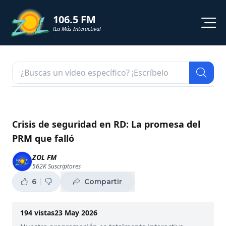
106.5 FM
!La Más Interactiva!
PROGRAMACION
NOTICIAS
VIDEOS
Crisis de seguridad en RD: La promesa del
PRM que falló
SHORTS
ZOL FM
562K
Suscriptores
PODCAST
6
Compartir
ZOL TV
194
vistas
23 May 2026