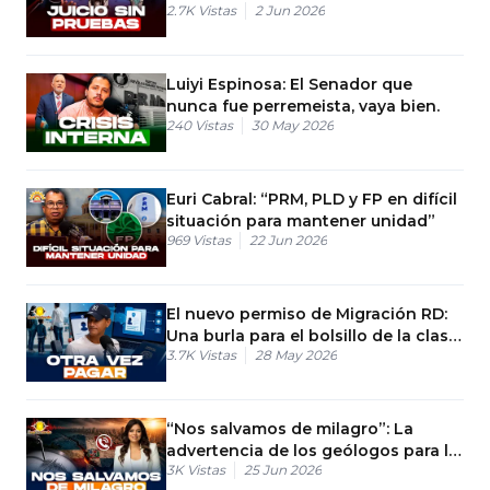
2.7K
Vistas
2 Jun 2026
Luiyi Espinosa: El Senador que
nunca fue perremeista, vaya bien.
240
Vistas
30 May 2026
Euri Cabral: “PRM, PLD y FP en difícil
situación para mantener unidad”
969
Vistas
22 Jun 2026
El nuevo permiso de Migración RD:
Una burla para el bolsillo de la clase
3.7K
Vistas
28 May 2026
media
“Nos salvamos de milagro”: La
advertencia de los geólogos para la
3K
Vistas
25 Jun 2026
Isla de Santo Domingo