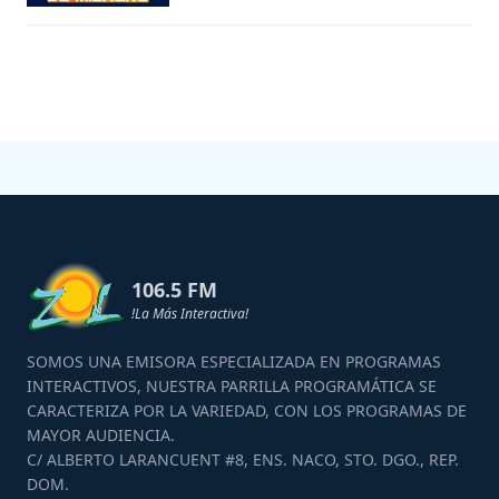
106.5 FM
!La Más Interactiva!
SOMOS UNA EMISORA ESPECIALIZADA EN PROGRAMAS
INTERACTIVOS, NUESTRA PARRILLA PROGRAMÁTICA SE
CARACTERIZA POR LA VARIEDAD, CON LOS PROGRAMAS DE
MAYOR AUDIENCIA.
C/ ALBERTO LARANCUENT #8, ENS. NACO, STO. DGO., REP.
DOM.