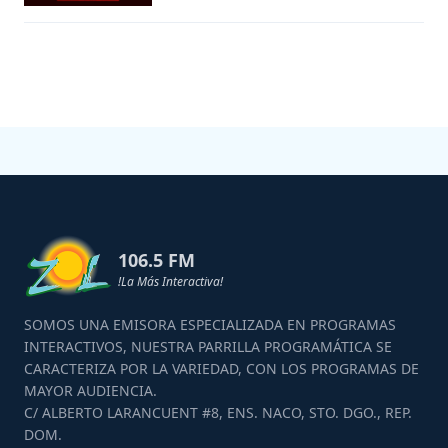
106.5 FM
!La Más Interactiva!
SOMOS UNA EMISORA ESPECIALIZADA EN PROGRAMAS
INTERACTIVOS, NUESTRA PARRILLA PROGRAMÁTICA SE
CARACTERIZA POR LA VARIEDAD, CON LOS PROGRAMAS DE
MAYOR AUDIENCIA.
C/ ALBERTO LARANCUENT #8, ENS. NACO, STO. DGO., REP.
DOM.