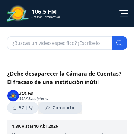
106.5 FM
!La Más Interactiva!
PROGRAMACION
NOTICIAS
VIDEOS
¿Debe desaparecer la Cámara de Cuentas?
El fracaso de una institución inútil
SHORTS
ZOL FM
562K
Suscriptores
PODCAST
57
Compartir
ZOL TV
1.8K
vistas
10 Abr 2026