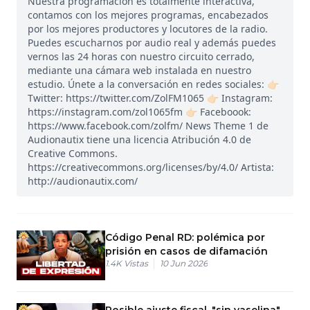
Nuestra programación es totalmente interactiva,
contamos con los mejores programas, encabezados
por los mejores productores y locutores de la radio.
Puedes escucharnos por audio real y además puedes
vernos las 24 horas con nuestro circuito cerrado,
mediante una cámara web instalada en nuestro
estudio. Únete a la conversación en redes sociales: 👉🏻
Twitter: https://twitter.com/ZolFM1065 👉🏻 Instagram:
https://instagram.com/zol1065fm 👉🏻 Faceboook:
https://www.facebook.com/zolfm/ News Theme 1 de
Audionautix tiene una licencia Atribución 4.0 de
Creative Commons.
https://creativecommons.org/licenses/by/4.0/ Artista:
http://audionautix.com/
Código Penal RD: polémica por
prisión en casos de difamación
1.4K
Vistas
10 Jun 2026
Posible ajuste fiscal, "sin vaselina"