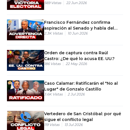
569
Vistas
22 Jun 2026
Francisco Fernández confirma
aspiración al Senado y habla del
2.3K
Vistas
10 Jun 2026
PRM
Orden de captura contra Raúl
Castro: ¿De qué lo acusa EE. UU.?
186
Vistas
22 May 2026
Caso Calamar: Ratificarán el "No al
Lugar" de Gonzalo Castillo
3.6K
Vistas
2 Jul 2026
Vertedero de San Cristóbal: por qué
sigue el conflicto legal
119
Vistas
13 Jul 2026