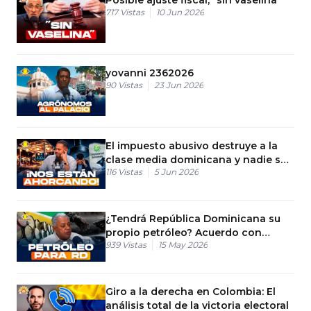
717
Vistas
10 Jun 2026
yovanni 2362026
90
Vistas
23 Jun 2026
El impuesto abusivo destruye a la
clase media dominicana y nadie se
116
Vistas
5 Jun 2026
atreve a quitar
¿Tendrá República Dominicana su
propio petróleo? Acuerdo con
939
Vistas
15 May 2026
Guyana
Giro a la derecha en Colombia: El
análisis total de la victoria electoral