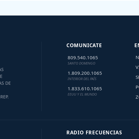
COMUNICATE
E
N
809.540.1065
SANTO DOMINGO
V
AS
1.809.200.1065
E
S
INTERIOR DEL PAÍS
AS DE
P
1.833.610.1065
EEUU Y EL MUNDO
Z
REP.
RADIO FRECUENCIAS