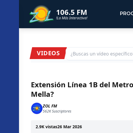
106.5 FM
PRO
!La Más Interactiva!
VIDEOS
Extensión Línea 1B del Metro:
Mella?
ZOL FM
562K
Suscriptores
2.9K
vistas
26 Mar 2026