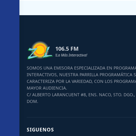
106.5 FM
!La Más Interactiva!
SOMOS UNA EMISORA ESPECIALIZADA EN PROGRAM
INTERACTIVOS, NUESTRA PARRILLA PROGRAMÁTICA S
CARACTERIZA POR LA VARIEDAD, CON LOS PROGRAM
MAYOR AUDIENCIA.
C/ ALBERTO LARANCUENT #8, ENS. NACO, STO. DGO., 
DOM.
SIGUENOS