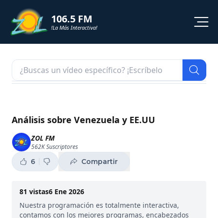
106.5 FM
!La Más Interactiva!
PROGRAMACION
NOTICIAS
VIDEOS
Análisis sobre Venezuela y EE.UU
SHORTS
ZOL FM
562K
Suscriptores
PODCAST
6
Compartir
ZOL TV
81
vistas
6 Ene 2026
Nuestra programación es totalmente interactiva,
contamos con los mejores programas, encabezados