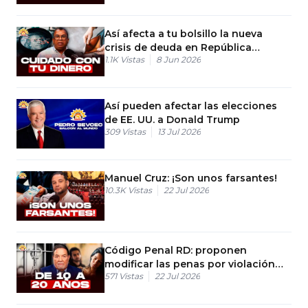
Así afecta a tu bolsillo la nueva
crisis de deuda en República
1.1K
Vistas
8 Jun 2026
Dominicana
Así pueden afectar las elecciones
de EE. UU. a Donald Trump
309
Vistas
13 Jul 2026
Manuel Cruz: ¡Son unos farsantes!
10.3K
Vistas
22 Jul 2026
Código Penal RD: proponen
modificar las penas por violación
571
Vistas
22 Jul 2026
conyugal