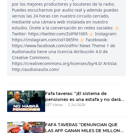
por los mejores productores y locutores de la radio.
Puedes escucharnos por audio real y además puedes
vernos las 24 horas con nuestro circuito cerrado,
mediante una cámara web instalada en nuestro
estudio. Únete a la conversación en redes sociales: 👉🏻
Twitter: https://twitter.com/ZolFM1065 👉🏻 Instagram:
https://instagram.com/zol1065fm 👉🏻 Faceboook:
https://www.facebook.com/zolfm/ News Theme 1 de
Audionautix tiene una licencia Atribución 4.0 de
Creative Commons.
https://creativecommons.org/licenses/by/4.0/ Artista:
http://audionautix.com/
Fafa taveras: “¡El sistema de
pensiones es una estafa y no dará
537
Vistas
2 Jul 2026
para vivir!”
FAFA TAVERAS “DENUNCIAN QUE
LAS AFP GANAN MILES DE MILLONES