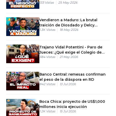
133
Vistas
25 May 2026
CON EL DINERO DE LOS
TRABAJADORES”
Vendieron a Maduro: La brutal
traición de Diosdado y Delcy
1.3K
Vistas
18 May 2026
Rodríguez
Trajano Vidal Potentini - Paro de
Jueces: ¿Qué exige el Colegio de
384
Vistas
21 May 2026
Abogados hoy?
Banco Central: remesas confirman
el peso de la diáspora en RD
842
Vistas
13 Jul 2026
Boca Chica: proyecto de US$1,000
millones inicia ejecución
1.2K
Vistas
15 Jul 2026