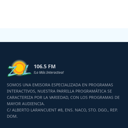
106.5 FM
!La Más Interactiva!
SOMOS UNA EMISORA ESPECIALIZADA EN PROGRAMAS
INTERACTIVOS, NUESTRA PARRILLA PROGRAMÁTICA SE
CARACTERIZA POR LA VARIEDAD, CON LOS PROGRAMAS DE
MAYOR AUDIENCIA.
C/ ALBERTO LARANCUENT #8, ENS. NACO, STO. DGO., REP.
DOM.