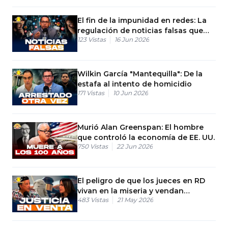
El fin de la impunidad en redes: La
regulación de noticias falsas que
123
Vistas
16 Jun 2026
viene a RD
Wilkin García "Mantequilla": De la
estafa al intento de homicidio
171
Vistas
10 Jun 2026
Murió Alan Greenspan: El hombre
que controló la economía de EE. UU.
750
Vistas
22 Jun 2026
El peligro de que los jueces en RD
vivan en la miseria y vendan
483
Vistas
21 May 2026
sentencias