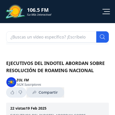
106.5 FM
!La Más Interactiva!
PROGRAMACION
NOTICIAS
VIDEOS
EJECUTIVOS DEL INDOTEL ABORDAN SOBRE
RESOLUCIÓN DE ROAMING NACIONAL
SHORTS
ZOL FM
562K
Suscriptores
PODCAST
Compartir
ZOL TV
22
vistas
19 Feb 2025