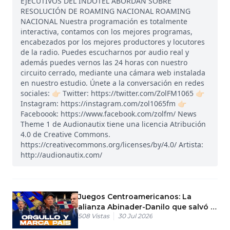
EJECUTIVOS DEL INDOTEL ABORDAN SOBRE
RESOLUCIÓN DE ROAMING NACIONAL ROAMING
NACIONAL Nuestra programación es totalmente
interactiva, contamos con los mejores programas,
encabezados por los mejores productores y locutores
de la radio. Puedes escucharnos por audio real y
además puedes vernos las 24 horas con nuestro
circuito cerrado, mediante una cámara web instalada
en nuestro estudio. Únete a la conversación en redes
sociales: 👉🏻 Twitter: https://twitter.com/ZolFM1065 👉🏻
Instagram: https://instagram.com/zol1065fm 👉🏻
Faceboook: https://www.facebook.com/zolfm/ News
Theme 1 de Audionautix tiene una licencia Atribución
4.0 de Creative Commons.
https://creativecommons.org/licenses/by/4.0/ Artista:
http://audionautix.com/
Juegos Centroamericanos: La
alianza Abinader-Danilo que salvó el
508
Vistas
30 Jul 2026
evento