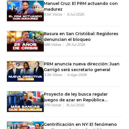
Manuel Cruz: El PRM actuando con
madurez
9.5K
Vistas
6 Jul 2026
Basura en San Cristóbal: Regidores
denuncian el bloqueo
586
Vistas
28 Jul 2026
PRM anuncia nueva dirección: Juan
Garrigó será secretario general
3.3K
Vistas
4 Ago 2026
Proyecto de ley busca regular
juegos de azar en República
270
Vistas
16 Jul 2026
Dominicana
Gentrificación en NY: El fenómeno