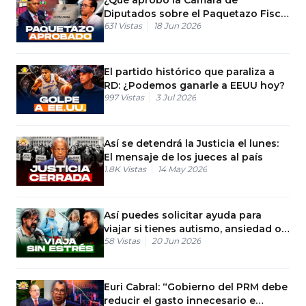
Diputados sobre el Paquetazo Fiscal
631
Vistas
18 Jun 2026
en RD?
El partido histórico que paraliza a
RD: ¿Podemos ganarle a EEUU hoy?
997
Vistas
3 Jul 2026
Así se detendrá la Justicia el lunes:
El mensaje de los jueces al país
1.8K
Vistas
14 May 2026
Así puedes solicitar ayuda para
viajar si tienes autismo, ansiedad o
58
Vistas
20 Jun 2026
depresión
Euri Cabral: “Gobierno del PRM debe
reducir el gasto innecesario e