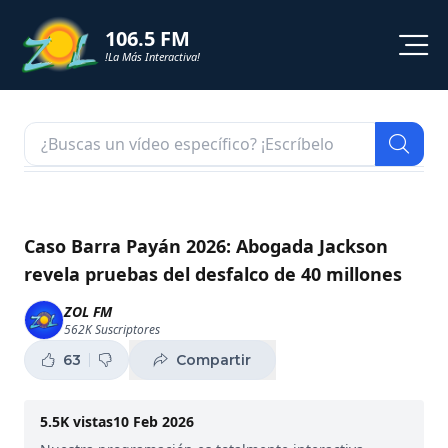
106.5 FM
!La Más Interactiva!
PROGRAMACION
NOTICIAS
VIDEOS
Caso Barra Payán 2026: Abogada Jackson
revela pruebas del desfalco de 40 millones
SHORTS
ZOL FM
562K
Suscriptores
PODCAST
63
Compartir
ZOL TV
5.5K
vistas
10 Feb 2026