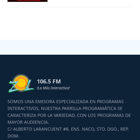
106.5 FM
!La Más Interactiva!
SOMOS UNA EMISORA ESPECIALIZADA EN PROGRAMAS
INTERACTIVOS, NUESTRA PARRILLA PROGRAMÁTICA SE
CARACTERIZA POR LA VARIEDAD, CON LOS PROGRAMAS DE
MAYOR AUDIENCIA.
C/ ALBERTO LARANCUENT #8, ENS. NACO, STO. DGO., REP.
DOM.