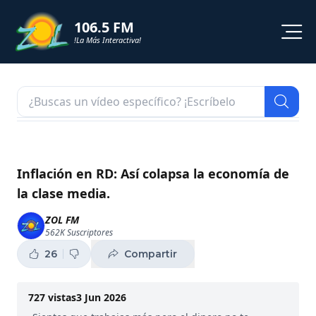
106.5 FM
!La Más Interactiva!
PROGRAMACION
NOTICIAS
VIDEOS
Inflación en RD: Así colapsa la economía de
la clase media.
SHORTS
ZOL FM
562K
Suscriptores
PODCAST
26
Compartir
ZOL TV
727
vistas
3 Jun 2026