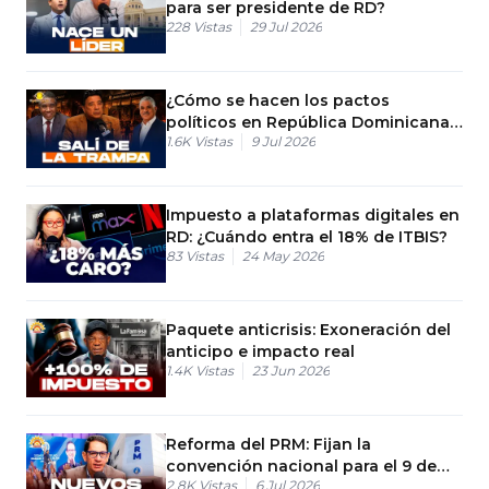
para ser presidente de RD?
228
Vistas
29 Jul 2026
¿Cómo se hacen los pactos
políticos en República Dominicana?
1.6K
Vistas
9 Jul 2026
Elecciones RD
Impuesto a plataformas digitales en
RD: ¿Cuándo entra el 18% de ITBIS?
83
Vistas
24 May 2026
Paquete anticrisis: Exoneración del
anticipo e impacto real
1.4K
Vistas
23 Jun 2026
Reforma del PRM: Fijan la
convención nacional para el 9 de
2.8K
Vistas
6 Jul 2026
agosto