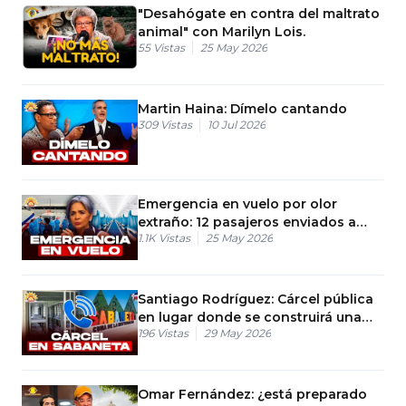
"Desahógate en contra del maltrato
animal" con Marilyn Lois.
55
Vistas
25 May 2026
Martin Haina: Dímelo cantando
309
Vistas
10 Jul 2026
Emergencia en vuelo por olor
extraño: 12 pasajeros enviados a
1.1K
Vistas
25 May 2026
centros médicos
Santiago Rodríguez: Cárcel pública
en lugar donde se construirá una
196
Vistas
29 May 2026
zona franca
Omar Fernández: ¿está preparado