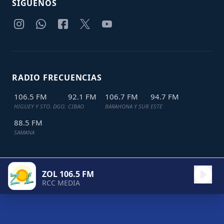
SIGUENOS
RADIO FRECUENCIAS
106.5 FM
92.1 FM
106.7 FM
94.7 FM
HIGUEY Y STO. DGO.
CIBAO
BARAHONA Y SUR
ESTE
88.5 FM
SAMANA
ZOL 106.5 FM
TODOS LOS DERECHOS RESERVADOS © 2024
JDL IT SOLUTIONS
RCC MEDIA
ZOL 106.5 FM