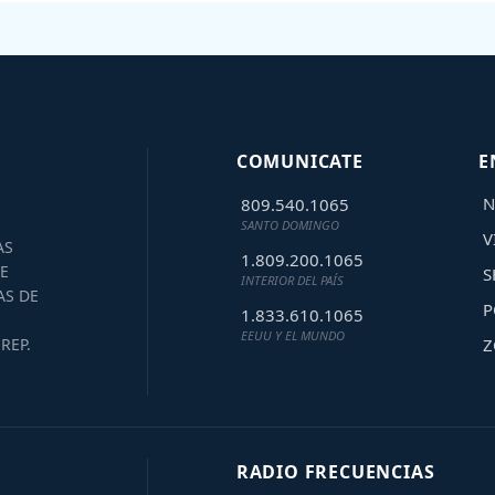
COMUNICATE
E
N
809.540.1065
SANTO DOMINGO
V
AS
1.809.200.1065
E
S
INTERIOR DEL PAÍS
AS DE
P
1.833.610.1065
EEUU Y EL MUNDO
Z
REP.
RADIO FRECUENCIAS