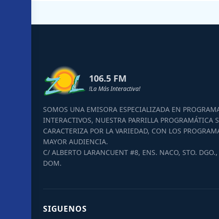
106.5 FM
!La Más Interactiva!
SOMOS UNA EMISORA ESPECIALIZADA EN PROGRAM
INTERACTIVOS, NUESTRA PARRILLA PROGRAMÁTICA S
CARACTERIZA POR LA VARIEDAD, CON LOS PROGRAM
MAYOR AUDIENCIA.
C/ ALBERTO LARANCUENT #8, ENS. NACO, STO. DGO., 
DOM.
SIGUENOS