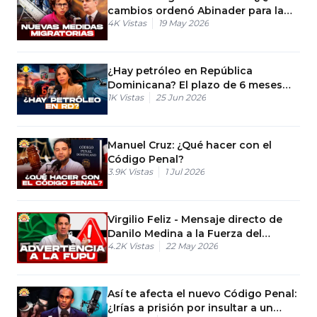
cambios ordenó Abinader para la
4K
Vistas
19 May 2026
frontera?
¿Hay petróleo en República
Dominicana? El plazo de 6 meses
1K
Vistas
25 Jun 2026
que nos dio Guyana
Manuel Cruz: ¿Qué hacer con el
Código Penal?
3.9K
Vistas
1 Jul 2026
Virgilio Feliz - Mensaje directo de
Danilo Medina a la Fuerza del
4.2K
Vistas
22 May 2026
Pueblo
Así te afecta el nuevo Código Penal:
¿Irías a prisión por insultar a un