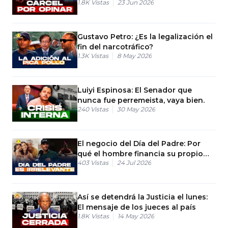
1.8K
Vistas
23 Jun 2026
político?
Gustavo Petro: ¿Es la legalización el
fin del narcotráfico?
1.3K
Vistas
8 May 2026
Luiyi Espinosa: El Senador que
nunca fue perremeista, vaya bien.
240
Vistas
30 May 2026
El negocio del Día del Padre: Por
qué el hombre financia su propio
403
Vistas
24 Jul 2026
regalo
Así se detendrá la Justicia el lunes:
El mensaje de los jueces al país
1.8K
Vistas
14 May 2026