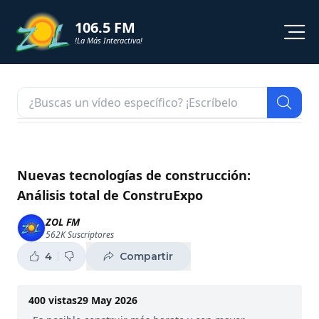
106.5 FM
!La Más Interactiva!
PROGRAMACION
NOTICIAS
VIDEOS
Nuevas tecnologías de construcción:
Análisis total de ConstruExpo
SHORTS
ZOL FM
562K
Suscriptores
PODCAST
4
Compartir
ZOL TV
400
vistas
29 May 2026