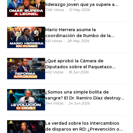
liderazgo joven que ya supera a
7.6K
Vistas
12 May 2026
Leonel.
Mario Herrera asume la
coordinación de Rumbo de la
610
Vistas
28 May 2026
Mañana en RCC Media
¿Qué aprobó la Cámara de
Diputados sobre el Paquetazo
402
Vistas
18 Jun 2026
Tributario en RD?
¿Somos una simple bolita de
sangre? El Dr. Ramiro Díaz destruye
344
Vistas
24 Jun 2026
la lógica de José la Luz
La verdad sobre los intercambios
de disparos en RD: ¿Prevención o