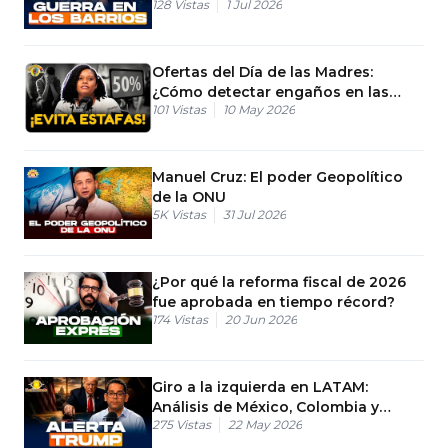
128
Vistas
1 Jul 2026
ejecución?
Ofertas del Día de las Madres:
¿Cómo detectar engaños en las
101
Vistas
10 May 2026
tiendas?
Manuel Cruz: El poder Geopolítico
de la ONU
5K
Vistas
31 Jul 2026
¿Por qué la reforma fiscal de 2026
fue aprobada en tiempo récord?
174
Vistas
20 Jun 2026
Giro a la izquierda en LATAM:
Análisis de México, Colombia y
275
Vistas
22 May 2026
Bolivia