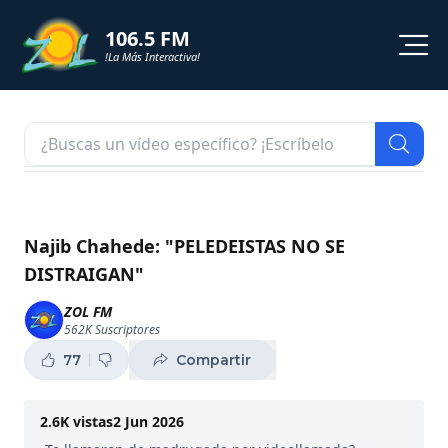
106.5 FM
!La Más Interactiva!
PROGRAMACION
NOTICIAS
VIDEOS
Najib Chahede: "PELEDEISTAS NO SE
DISTRAIGAN"
SHORTS
ZOL FM
562K
Suscriptores
PODCAST
77
Compartir
ZOL TV
2.6K
vistas
2 Jun 2026