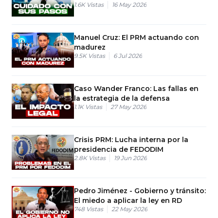
1.6K
Vistas
16 May 2026
FP y PRD
Manuel Cruz: El PRM actuando con
madurez
9.5K
Vistas
6 Jul 2026
Caso Wander Franco: Las fallas en
la estrategia de la defensa
1.1K
Vistas
27 May 2026
Crisis PRM: Lucha interna por la
presidencia de FEDODIM
2.8K
Vistas
19 Jun 2026
Pedro Jiménez - Gobierno y tránsito:
El miedo a aplicar la ley en RD
748
Vistas
22 May 2026