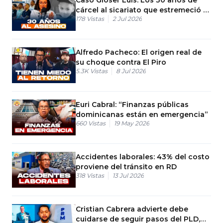
cárcel al sicariato que estremeció a
178
Vistas
2 Jul 2026
Santiago
Alfredo Pacheco: El origen real de
su choque contra El Piro
5.3K
Vistas
8 Jul 2026
Euri Cabral: “Finanzas públicas
dominicanas están en emergencia”
660
Vistas
19 May 2026
Accidentes laborales: 43% del costo
proviene del tránsito en RD
318
Vistas
13 Jul 2026
Cristian Cabrera advierte debe
cuidarse de seguir pasos del PLD,