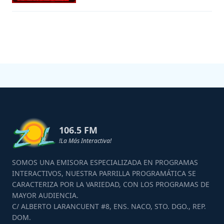
106.5 FM
!La Más Interactiva!
SOMOS UNA EMISORA ESPECIALIZADA EN PROGRAMAS
INTERACTIVOS, NUESTRA PARRILLA PROGRAMÁTICA SE
CARACTERIZA POR LA VARIEDAD, CON LOS PROGRAMAS DE
MAYOR AUDIENCIA.
C/ ALBERTO LARANCUENT #8, ENS. NACO, STO. DGO., REP.
DOM.