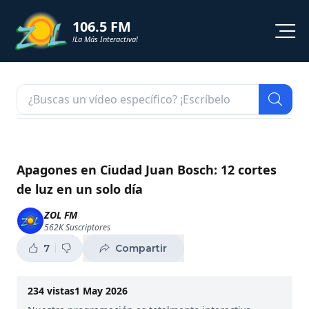
106.5 FM
!La Más Interactiva!
PROGRAMACION
NOTICIAS
VIDEOS
Apagones en Ciudad Juan Bosch: 12 cortes
de luz en un solo día
SHORTS
ZOL FM
562K
Suscriptores
PODCAST
7
Compartir
ZOL TV
234
vistas
1 May 2026