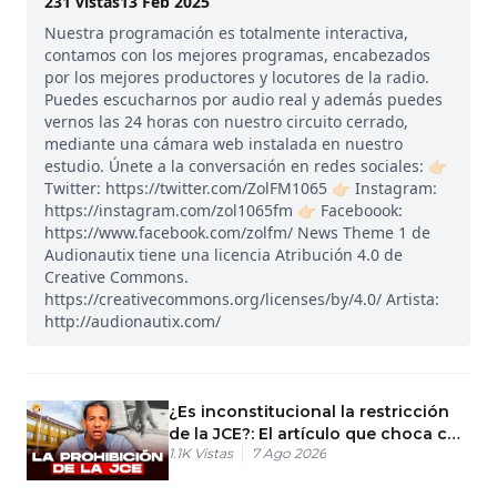
231
vistas
13 Feb 2025
Nuestra programación es totalmente interactiva,
contamos con los mejores programas, encabezados
por los mejores productores y locutores de la radio.
Puedes escucharnos por audio real y además puedes
vernos las 24 horas con nuestro circuito cerrado,
mediante una cámara web instalada en nuestro
estudio. Únete a la conversación en redes sociales: 👉🏻
Twitter: https://twitter.com/ZolFM1065 👉🏻 Instagram:
https://instagram.com/zol1065fm 👉🏻 Faceboook:
https://www.facebook.com/zolfm/ News Theme 1 de
Audionautix tiene una licencia Atribución 4.0 de
Creative Commons.
https://creativecommons.org/licenses/by/4.0/ Artista:
http://audionautix.com/
¿Es inconstitucional la restricción
de la JCE?: El artículo que choca con
1.1K
Vistas
7 Ago 2026
la Constitución