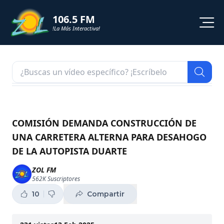
106.5 FM
!La Más Interactiva!
PROGRAMACION
NOTICIAS
VIDEOS
COMISIÓN DEMANDA CONSTRUCCIÓN DE
UNA CARRETERA ALTERNA PARA DESAHOGO
SHORTS
DE LA AUTOPISTA DUARTE
PODCAST
ZOL FM
562K
Suscriptores
ZOL TV
10
Compartir