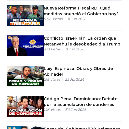
Nueva Reforma Fiscal RD: ¿Qué
medidas anunció el Gobierno hoy?
5.8K
Vistas
11 Jun 2026
Conflicto Israel-Irán: La orden que
Netanyahu le desobedeció a Trump
180
Vistas
8 Jun 2026
Luiyi Espinosa: Obras y Obras de
Abinader
198
Vistas
25 Jul 2026
Código Penal Dominicano: Debate
por la acumulación de condenas
1.1K
Vistas
30 Jun 2026
Becas del Gobierno: 70% asignadas