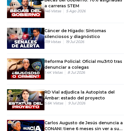
a carreras STEM
146
Vistas
5 Ago 2026
Cáncer de Hígado: Síntomas
silenciosos y diagnóstico
319
Vistas
19 Jul 2026
Reforma Policial: Oficial mu3rt0 tras
denunciar a colegas
1.4K
Vistas
8 Jul 2026
RD Vial adjudica la Autopista del
Ámbar: estado del proyecto
5.6K
Vistas
9 Jul 2026
Carlos Augusto de Jesús denuncia a
CONANI: tiene 6 meses sin ver a su