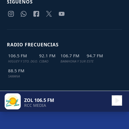
SIGUENOS
RADIO FRECUENCIAS
106.5 FM
92.1 FM
106.7 FM
94.7 FM
HIGUEY Y STO. DGO.
CIBAO
BARAHONA Y SUR
ESTE
88.5 FM
SAMANA
ZOL 106.5 FM
TODOS LOS DERECHOS RESERVADOS © 2024
JDL IT SOLUTIONS
RCC MEDIA
ZOL 106.5 FM