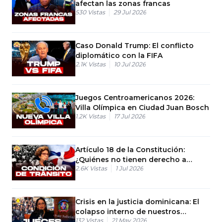
afectan las zonas francas
530
Vistas
29 Jul 2026
Caso Donald Trump: El conflicto
diplomático con la FIFA
2.1K
Vistas
10 Jul 2026
Juegos Centroamericanos 2026:
Villa Olímpica en Ciudad Juan Bosch
1.2K
Vistas
17 Jul 2026
Artículo 18 de la Constitución:
¿Quiénes no tienen derecho a
2.6K
Vistas
1 Jul 2026
nacionalidad RD?
Crisis en la justicia dominicana: El
colapso interno de nuestros
132
Vistas
21 May 2026
tribunales