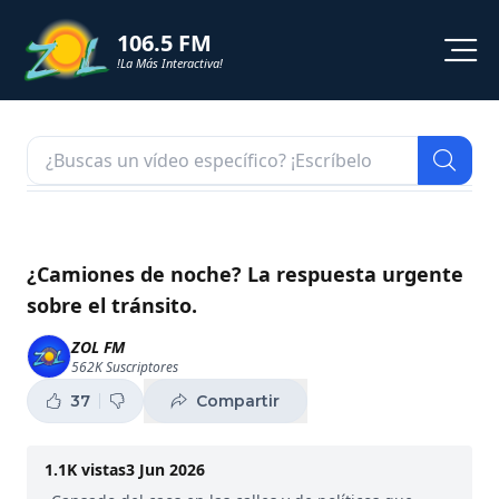
106.5 FM
!La Más Interactiva!
PROGRAMACION
NOTICIAS
VIDEOS
¿Camiones de noche? La respuesta urgente
sobre el tránsito.
SHORTS
ZOL FM
562K
Suscriptores
PODCAST
37
Compartir
ZOL TV
1.1K
vistas
3 Jun 2026