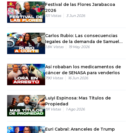
Festival de las Flores Jarabacoa
2026
101
Vistas
3 Jun 2026
Carlos Rubio: Las consecuencias
legales de la demanda de Samuel
1.8K
Vistas
19 May 2026
Pereira
Así robaban los medicamentos de
cáncer de SENASA para venderlos
790
Vistas
16 Jun 2026
Luiyi Espinosa: Mas Títulos de
Propiedad
191
Vistas
1 Ago 2026
Euri Cabral: Aranceles de Trump