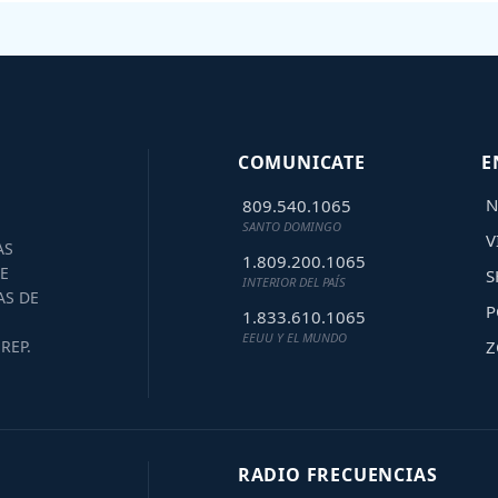
COMUNICATE
E
N
809.540.1065
SANTO DOMINGO
V
AS
1.809.200.1065
E
S
INTERIOR DEL PAÍS
AS DE
P
1.833.610.1065
EEUU Y EL MUNDO
Z
REP.
RADIO FRECUENCIAS