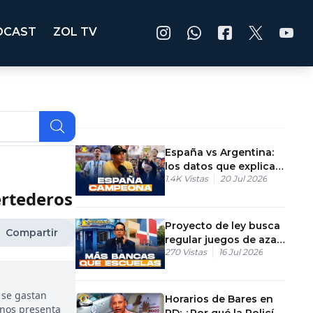
DCAST
ZOL TV
España vs Argentina:
los datos que explican
1.4K
Vistas
20 Jul 2026
la final del Mundial
ertederos
Proyecto de ley busca
Compartir
regular juegos de azar
270
Vistas
16 Jul 2026
en República
Dominicana
 se gastan
Horarios de Bares en
 nos presenta
RD: ¿Por qué la Policía