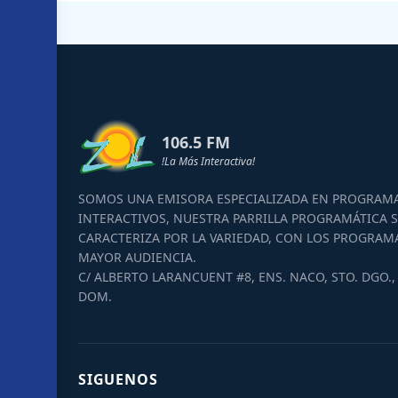
106.5 FM
!La Más Interactiva!
SOMOS UNA EMISORA ESPECIALIZADA EN PROGRAM
INTERACTIVOS, NUESTRA PARRILLA PROGRAMÁTICA S
CARACTERIZA POR LA VARIEDAD, CON LOS PROGRAM
MAYOR AUDIENCIA.
C/ ALBERTO LARANCUENT #8, ENS. NACO, STO. DGO., 
DOM.
SIGUENOS