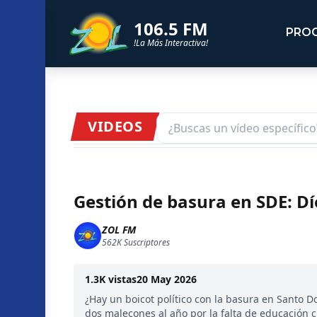
106.5 FM
PRO
!La Más Interactiva!
VIDEOS
Gestión de basura en SDE: Dí
ZOL FM
562K
Suscriptores
1.3K
vistas
20 May 2026
¿Hay un boicot político con la basura en Santo D
dos malecones al año por la falta de educación