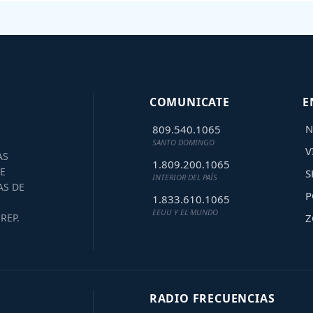
COMUNICATE
E
N
809.540.1065
SANTO DOMINGO
V
AS
1.809.200.1065
E
S
INTERIOR DEL PAÍS
AS DE
P
1.833.610.1065
EEUU Y EL MUNDO
Z
REP.
RADIO FRECUENCIAS