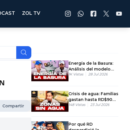
DCAST
ZOL TV
Energía de la Basura:
Análisis del modelo
1K
Vistas
28 Jul 2026
Blue Energy Power
AN
Crisis de agua: Familias
gastan hasta RD$900
148
Vistas
23 Jul 2026
a la semana
Compartir
Por qué RD
desperdició la