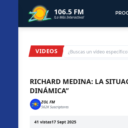
106.5 FM
PRO
!La Más Interactiva!
VIDEOS
RICHARD MEDINA: LA SITUA
DINÁMICA”
ZOL FM
562K
Suscriptores
41
vistas
17 Sept 2025