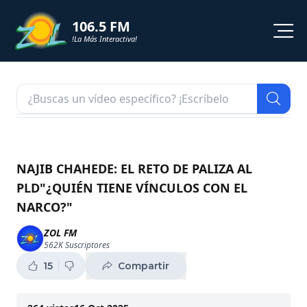
106.5 FM
!La Más Interactiva!
PROGRAMACION
NOTICIAS
VIDEOS
NAJIB CHAHEDE: EL RETO DE PALIZA AL
PLD"¿QUIÉN TIENE VÍNCULOS CON EL
SHORTS
NARCO?"
PODCAST
ZOL FM
562K
Suscriptores
ZOL TV
15
Compartir