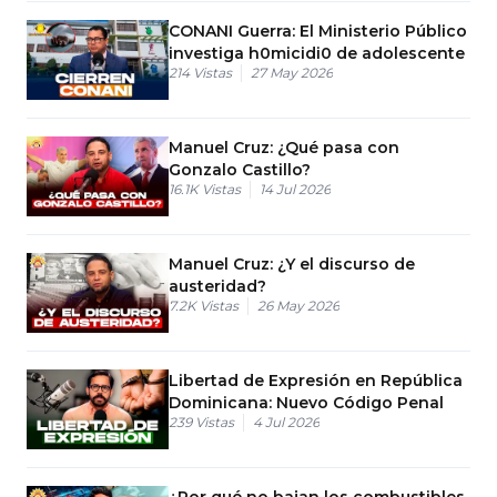
CONANI Guerra: El Ministerio Público
investiga h0micidi0 de adolescente
214
Vistas
27 May 2026
Manuel Cruz: ¿Qué pasa con
Gonzalo Castillo?
16.1K
Vistas
14 Jul 2026
Manuel Cruz: ¿Y el discurso de
austeridad?
7.2K
Vistas
26 May 2026
Libertad de Expresión en República
Dominicana: Nuevo Código Penal
239
Vistas
4 Jul 2026
¿Por qué no bajan los combustibles