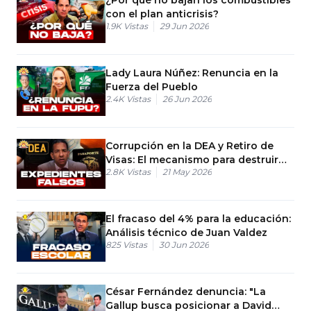
con el plan anticrisis?
1.9K
Vistas
29 Jun 2026
Lady Laura Núñez: Renuncia en la
Fuerza del Pueblo
2.4K
Vistas
26 Jun 2026
Corrupción en la DEA y Retiro de
Visas: El mecanismo para destruir
2.8K
Vistas
21 May 2026
militares en RD
El fracaso del 4% para la educación:
Análisis técnico de Juan Valdez
825
Vistas
30 Jun 2026
César Fernández denuncia: "La
Gallup busca posicionar a David