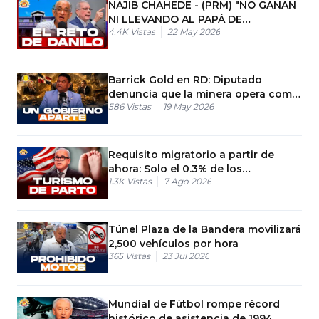
NAJIB CHAHEDE - (PRM) "NO GANAN
NI LLEVANDO AL PAPÁ DE
4.4K
Vistas
22 May 2026
CANDIDATO"
Barrick Gold en RD: Diputado
denuncia que la minera opera como
586
Vistas
19 May 2026
un "gobierno aparte"
Requisito migratorio a partir de
ahora: Solo el 0.3% de los
1.3K
Vistas
7 Ago 2026
nacimientos
Túnel Plaza de la Bandera movilizará
2,500 vehículos por hora
365
Vistas
23 Jul 2026
Mundial de Fútbol rompe récord
histórico de asistencia de 1994