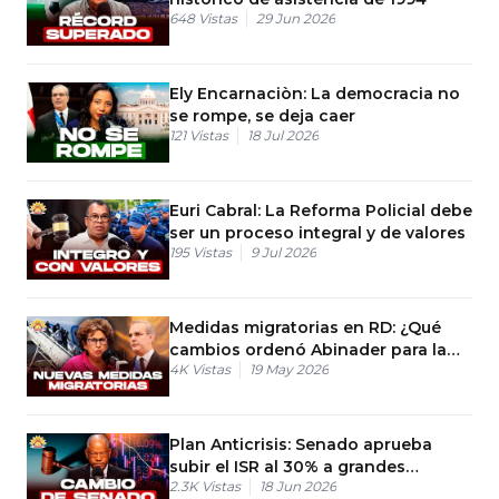
648
Vistas
29 Jun 2026
Ely Encarnaciòn: La democracia no
se rompe, se deja caer
121
Vistas
18 Jul 2026
Euri Cabral: La Reforma Policial debe
ser un proceso integral y de valores
195
Vistas
9 Jul 2026
Medidas migratorias en RD: ¿Qué
cambios ordenó Abinader para la
4K
Vistas
19 May 2026
frontera?
Plan Anticrisis: Senado aprueba
subir el ISR al 30% a grandes
2.3K
Vistas
18 Jun 2026
empresas