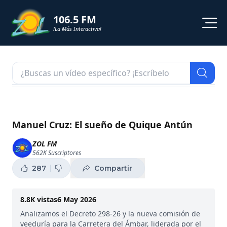
106.5 FM
!La Más Interactiva!
PROGRAMACION
NOTICIAS
VIDEOS
Manuel Cruz: El sueño de Quique Antún
SHORTS
ZOL FM
562K
Suscriptores
PODCAST
287
Compartir
ZOL TV
8.8K
vistas
6 May 2026
Analizamos el Decreto 298-26 y la nueva comisión de
veeduría para la Carretera del Ámbar, liderada por el