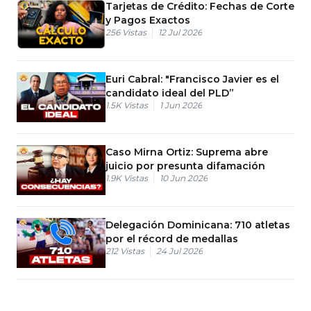
Tarjetas de Crédito: Fechas de Corte
y Pagos Exactos
256
Vistas
12 Jul 2026
Euri Cabral: "Francisco Javier es el
candidato ideal del PLD”
1.5K
Vistas
1 Jun 2026
Caso Mirna Ortiz: Suprema abre
juicio por presunta difamación
1.9K
Vistas
10 Jun 2026
Delegación Dominicana: 710 atletas
por el récord de medallas
212
Vistas
24 Jul 2026