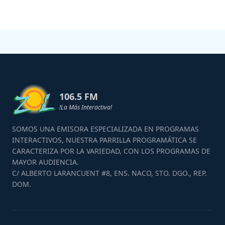
106.5 FM
!La Más Interactiva!
SOMOS UNA EMISORA ESPECIALIZADA EN PROGRAMAS
INTERACTIVOS, NUESTRA PARRILLA PROGRAMÁTICA SE
CARACTERIZA POR LA VARIEDAD, CON LOS PROGRAMAS DE
MAYOR AUDIENCIA.
C/ ALBERTO LARANCUENT #8, ENS. NACO, STO. DGO., REP.
DOM.