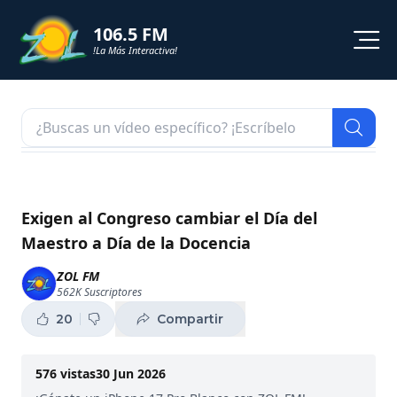
106.5 FM
!La Más Interactiva!
PROGRAMACION
NOTICIAS
VIDEOS
Exigen al Congreso cambiar el Día del
Maestro a Día de la Docencia
SHORTS
ZOL FM
562K
Suscriptores
PODCAST
20
Compartir
ZOL TV
576
vistas
30 Jun 2026