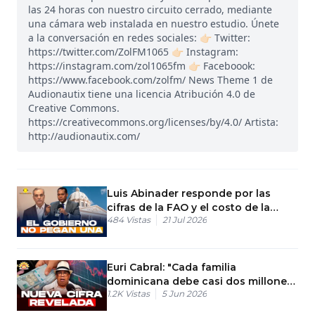
las 24 horas con nuestro circuito cerrado, mediante
una cámara web instalada en nuestro estudio. Únete
a la conversación en redes sociales: 👉🏻 Twitter:
https://twitter.com/ZolFM1065 👉🏻 Instagram:
https://instagram.com/zol1065fm 👉🏻 Faceboook:
https://www.facebook.com/zolfm/ News Theme 1 de
Audionautix tiene una licencia Atribución 4.0 de
Creative Commons.
https://creativecommons.org/licenses/by/4.0/ Artista:
http://audionautix.com/
Luis Abinader responde por las
cifras de la FAO y el costo de la
484
Vistas
21 Jul 2026
canasta básica
Euri Cabral: "Cada familia
dominicana debe casi dos millones
1.2K
Vistas
5 Jun 2026
por el monto de la deuda pública”