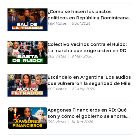
¿Cómo se hacen los pactos
políticos en República Dominicana?
1.6K
Vistas
9 Jul 2026
Elecciones RD
Colectivo Vecinos contra el Ruido:
La marcha que exige orden en RD
262
Vistas
9 May 2026
Escándalo en Argentina: Los audios
que vulneraron la seguridad de Milei
685
Vistas
22 May 2026
Apagones Financieros en RD: Qué
son y cómo el gobierno se ahorra
392
Vistas
14 Jun 2026
dinero quitándote la luz