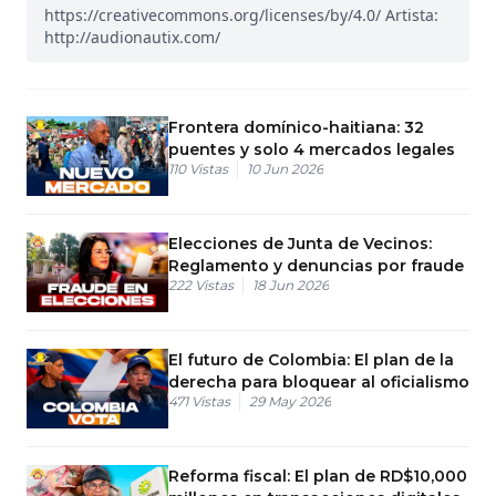
https://creativecommons.org/licenses/by/4.0/ Artista:
http://audionautix.com/
Frontera domínico-haitiana: 32
puentes y solo 4 mercados legales
110
Vistas
10 Jun 2026
Elecciones de Junta de Vecinos:
Reglamento y denuncias por fraude
222
Vistas
18 Jun 2026
El futuro de Colombia: El plan de la
derecha para bloquear al oficialismo
471
Vistas
29 May 2026
Reforma fiscal: El plan de RD$10,000