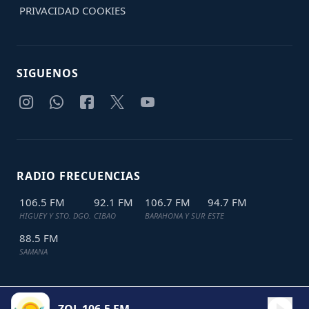
PRIVACIDAD
COOKIES
SIGUENOS
RADIO FRECUENCIAS
106.5 FM
92.1 FM
106.7 FM
94.7 FM
HIGUEY Y STO. DGO.
CIBAO
BARAHONA Y SUR
ESTE
88.5 FM
SAMANA
TODOS LOS DERECHOS RESERVADOS © 2024