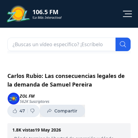
106.5 FM
!La Más Interactiva!
PROGRAMACION
NOTICIAS
VIDEOS
Carlos Rubio: Las consecuencias legales de
la demanda de Samuel Pereira
SHORTS
ZOL FM
562K
Suscriptores
PODCAST
47
Compartir
ZOL TV
1.8K
vistas
19 May 2026