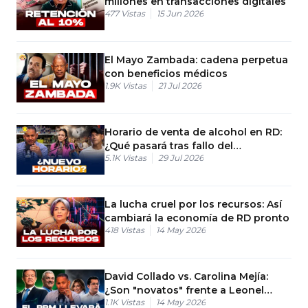
millones en transacciones digitales
477
Vistas
15 Jun 2026
El Mayo Zambada: cadena perpetua
con beneficios médicos
1.9K
Vistas
21 Jul 2026
Horario de venta de alcohol en RD:
¿Qué pasará tras fallo del
5.1K
Vistas
29 Jul 2026
Constitucional?
La lucha cruel por los recursos: Así
cambiará la economía de RD pronto
418
Vistas
14 May 2026
David Collado vs. Carolina Mejía:
¿Son "novatos" frente a Leonel
1.1K
Vistas
14 May 2026
Fernández?