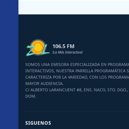
106.5 FM
!La Más Interactiva!
SOMOS UNA EMISORA ESPECIALIZADA EN PROGRAM
INTERACTIVOS, NUESTRA PARRILLA PROGRAMÁTICA S
CARACTERIZA POR LA VARIEDAD, CON LOS PROGRAM
MAYOR AUDIENCIA.
C/ ALBERTO LARANCUENT #8, ENS. NACO, STO. DGO., 
DOM.
SIGUENOS