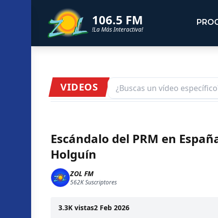
106.5 FM
PRO
!La Más Interactiva!
VIDEOS
Escándalo del PRM en España:
Holguín
ZOL FM
562K
Suscriptores
3.3K
vistas
2 Feb 2026