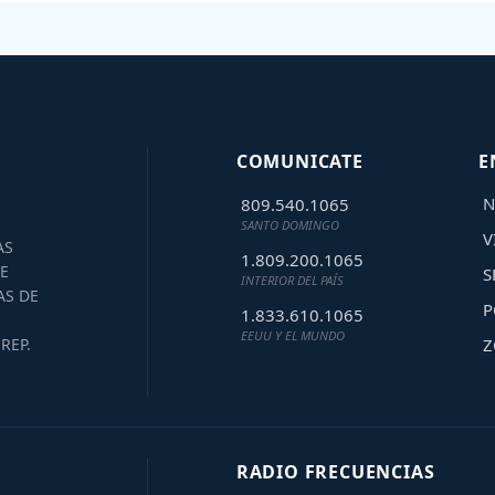
COMUNICATE
E
N
809.540.1065
SANTO DOMINGO
V
AS
1.809.200.1065
E
S
INTERIOR DEL PAÍS
AS DE
P
1.833.610.1065
EEUU Y EL MUNDO
Z
REP.
RADIO FRECUENCIAS