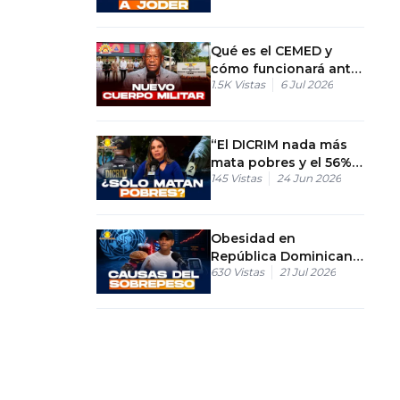
Qué es el CEMED y
cómo funcionará ante
1.5K
Vistas
6 Jul 2026
desastres en RD
“El DICRIM nada más
mata pobres y el 56%
145
Vistas
24 Jun 2026
vive sin ley” : Dos
mundos paralelos en
RD
Obesidad en
República Dominicana:
630
Vistas
21 Jul 2026
causas y
consecuencias