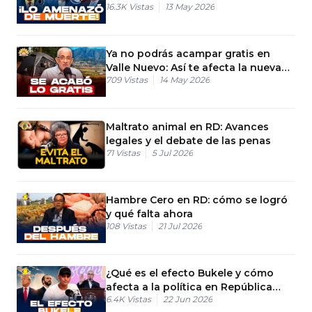
16.3K
Vistas
13 May 2026
amenazas de muerte
Ya no podrás acampar gratis en
Valle Nuevo: Así te afecta la nueva
709
Vistas
14 May 2026
gestión
Maltrato animal en RD: Avances
legales y el debate de las penas
71
Vistas
5 Jul 2026
Hambre Cero en RD: cómo se logró
y qué falta ahora
108
Vistas
21 Jul 2026
¿Qué es el efecto Bukele y cómo
afecta a la política en República
6.4K
Vistas
22 Jun 2026
Dominicana?