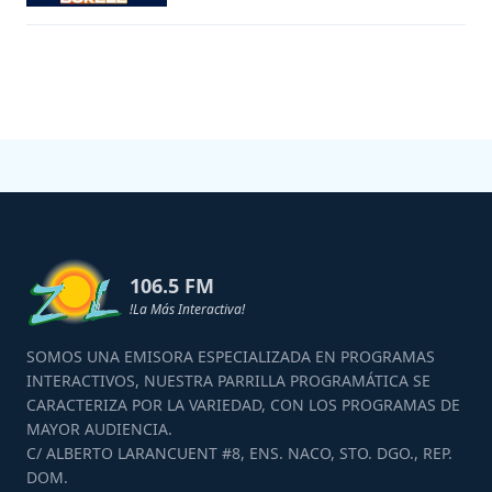
106.5 FM
!La Más Interactiva!
SOMOS UNA EMISORA ESPECIALIZADA EN PROGRAMAS
INTERACTIVOS, NUESTRA PARRILLA PROGRAMÁTICA SE
CARACTERIZA POR LA VARIEDAD, CON LOS PROGRAMAS DE
MAYOR AUDIENCIA.
C/ ALBERTO LARANCUENT #8, ENS. NACO, STO. DGO., REP.
DOM.