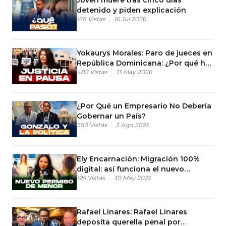
detenido y piden explicación
128
Vistas
16 Jul 2026
Yokaurys Morales: Paro de jueces en
República Dominicana: ¿Por qué hay
482
Vistas
13 May 2026
huelga el 21?
¿Por Qué un Empresario No Debería
Gobernar un País?
583
Vistas
3 Ago 2026
Ely Encarnación: Migración 100%
digital: así funciona el nuevo
195
Vistas
30 May 2026
permiso de menor
Rafael Linares: Rafael Linares
deposita querella penal por