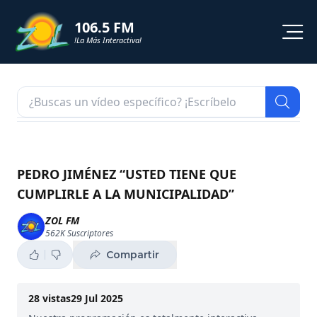
106.5 FM
!La Más Interactiva!
PROGRAMACION
NOTICIAS
VIDEOS
PEDRO JIMÉNEZ “USTED TIENE QUE
CUMPLIRLE A LA MUNICIPALIDAD”
SHORTS
ZOL FM
562K
Suscriptores
PODCAST
Compartir
ZOL TV
28
vistas
29 Jul 2025