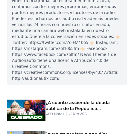
Nuestra programación es totalmente interactiva,
contamos con los mejores programas, encabezados
por los mejores productores y locutores de la radio.
Puedes escucharnos por audio real y además puedes
vernos las 24 horas con nuestro circuito cerrado,
mediante una cámara web instalada en nuestro
estudio. Únete a la conversación en redes sociales: 👉🏻
Twitter: https://twitter.com/ZolFM1065 👉🏻 Instagram:
https://instagram.com/zol1065fm 👉🏻 Faceboook:
https://www.facebook.com/zolfm/ News Theme 1 de
Audionautix tiene una licencia Atribución 4.0 de
Creative Commons.
https://creativecommons.org/licenses/by/4.0/ Artista:
http://audionautix.com/
¿A cuánto asciende la deuda
pública de la República
408
Vistas
6 Jun 2026
Dominicana?
Joven muere tras cinco días