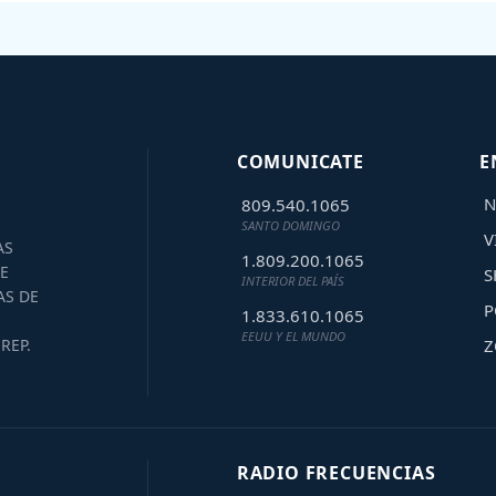
COMUNICATE
E
N
809.540.1065
SANTO DOMINGO
V
AS
1.809.200.1065
E
S
INTERIOR DEL PAÍS
AS DE
P
1.833.610.1065
EEUU Y EL MUNDO
Z
REP.
RADIO FRECUENCIAS