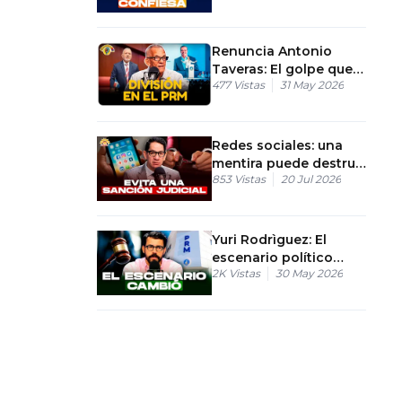
Renuncia Antonio
Taveras: El golpe que
477
Vistas
31 May 2026
sacude al PRM
Redes sociales: una
mentira puede destruir
853
Vistas
20 Jul 2026
una reputación en
horas
Yuri Rodrìguez: El
escenario político
2K
Vistas
30 May 2026
cambia radicalmente