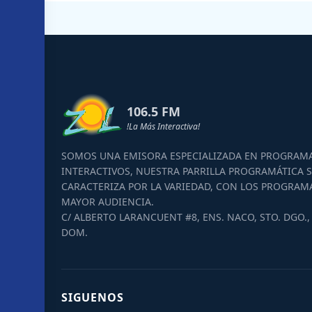
106.5 FM
!La Más Interactiva!
SOMOS UNA EMISORA ESPECIALIZADA EN PROGRAM
INTERACTIVOS, NUESTRA PARRILLA PROGRAMÁTICA S
CARACTERIZA POR LA VARIEDAD, CON LOS PROGRAM
MAYOR AUDIENCIA.
C/ ALBERTO LARANCUENT #8, ENS. NACO, STO. DGO., 
DOM.
SIGUENOS