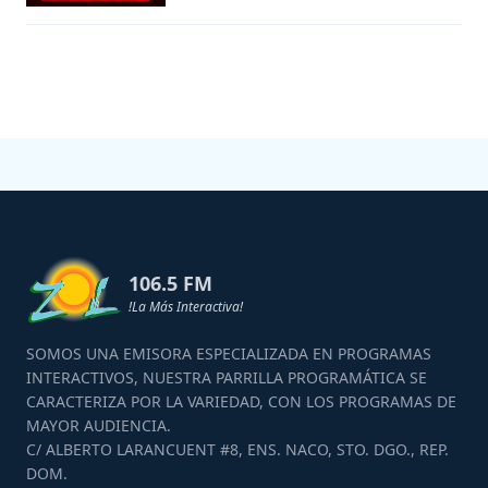
106.5 FM
!La Más Interactiva!
SOMOS UNA EMISORA ESPECIALIZADA EN PROGRAMAS
INTERACTIVOS, NUESTRA PARRILLA PROGRAMÁTICA SE
CARACTERIZA POR LA VARIEDAD, CON LOS PROGRAMAS DE
MAYOR AUDIENCIA.
C/ ALBERTO LARANCUENT #8, ENS. NACO, STO. DGO., REP.
DOM.