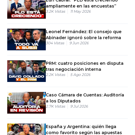
ampliamente en las encuestas”
3.2K
Vistas
11 May 2026
Leonel Fernández: El consejo que
Abinader ignoró sobre la reforma
304
Vistas
9 Jun 2026
PRM: cuatro posiciones en disputa
tras negociación interna
2.2K
Vistas
5 Ago 2026
Caso Cámara de Cuentas: Auditoría
a los Diputados
2.7K
Vistas
9 Jul 2026
España y Argentina: quién llega
como favorito según las apuestas