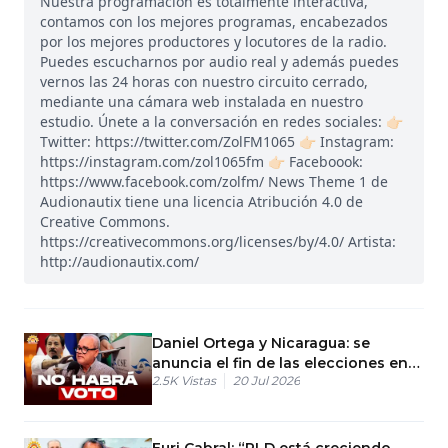
Nuestra programación es totalmente interactiva,
contamos con los mejores programas, encabezados
por los mejores productores y locutores de la radio.
Puedes escucharnos por audio real y además puedes
vernos las 24 horas con nuestro circuito cerrado,
mediante una cámara web instalada en nuestro
estudio. Únete a la conversación en redes sociales: 👉🏻
Twitter: https://twitter.com/ZolFM1065 👉🏻 Instagram:
https://instagram.com/zol1065fm 👉🏻 Faceboook:
https://www.facebook.com/zolfm/ News Theme 1 de
Audionautix tiene una licencia Atribución 4.0 de
Creative Commons.
https://creativecommons.org/licenses/by/4.0/ Artista:
http://audionautix.com/
Daniel Ortega y Nicaragua: se
anuncia el fin de las elecciones en
2.5K
Vistas
20 Jul 2026
el país
Euri Cabral: “PLD está creciendo