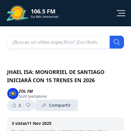
106.5 FM
!La Más Interactiva!
PROGRAMACION
NOTICIAS
VIDEOS
JHAEL ISA: MONORRIEL DE SANTIAGO
INICIARÁ CON 15 TRENES EN 2026
SHORTS
ZOL FM
562K
Suscriptores
PODCAST
2
Compartir
ZOL TV
3
vistas
11 Nov 2025