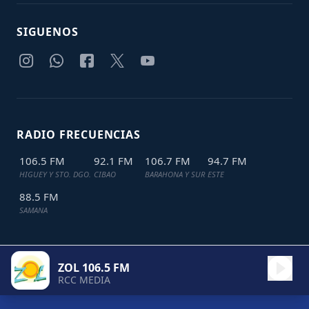
SIGUENOS
RADIO FRECUENCIAS
106.5 FM
92.1 FM
106.7 FM
94.7 FM
HIGUEY Y STO. DGO.
CIBAO
BARAHONA Y SUR
ESTE
88.5 FM
SAMANA
ZOL 106.5 FM
TODOS LOS DERECHOS RESERVADOS © 2024
JDL IT SOLUTIONS
RCC MEDIA