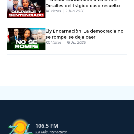
Detalles del trágico caso resuelto
1K
Vistas
1 Jun 2026
Ely Encarnaciòn: La democracia no
se rompe, se deja caer
121
Vistas
18 Jul 2026
106.5 FM
!La Más Interactiva!