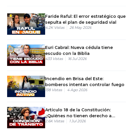
Faride Raful: El error estratégico que
sepulta el plan de seguridad vial
4.2K
Vistas
26 May 2026
Euri Cabral: Nueva cédula tiene
escudo con la Biblia
433
Vistas
16 Jul 2026
Incendio en Brisa del Este:
bomberos intentan controlar fuego
138
Vistas
4 Ago 2026
Artículo 18 de la Constitución:
¿Quiénes no tienen derecho a
2.6K
Vistas
1 Jul 2026
nacionalidad RD?