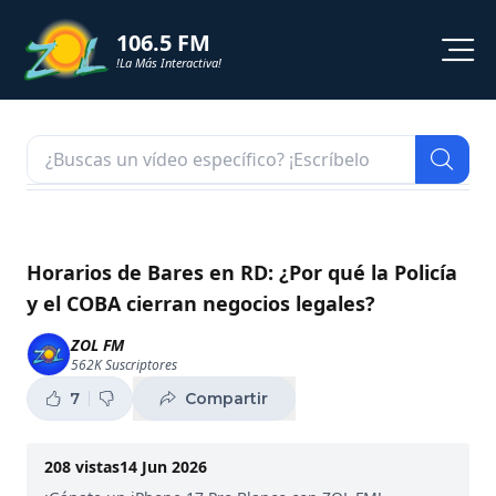
106.5 FM
!La Más Interactiva!
PROGRAMACION
NOTICIAS
VIDEOS
Horarios de Bares en RD: ¿Por qué la Policía
y el COBA cierran negocios legales?
SHORTS
ZOL FM
562K
Suscriptores
PODCAST
7
Compartir
ZOL TV
208
vistas
14 Jun 2026