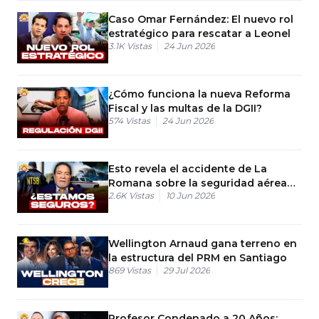
Caso Omar Fernández: El nuevo rol
estratégico para rescatar a Leonel
3.1K
Vistas
24 Jun 2026
¿Cómo funciona la nueva Reforma
Fiscal y las multas de la DGII?
574
Vistas
24 Jun 2026
Esto revela el accidente de La
Romana sobre la seguridad aérea
2.6K
Vistas
10 Jun 2026
en RD
Wellington Arnaud gana terreno en
la estructura del PRM en Santiago
869
Vistas
29 Jul 2026
Profesor Condenado a 20 Años: