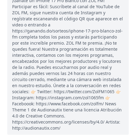
¡Gánate un iPhone 17 Pro Blanco con ZOL FM!
Participar es fácil: Suscríbete al canal de YouTube de
ZOL FM, sigue nuestra cuenta de Instagram y
regístrate escaneando el código QR que aparece en el
video o entrando a
https://ganando.do/sorteos/iphone-17-pro-blanco-zol-
fm completa todos los pasos y estarás participando
por este increíble premio. ZOL FM te premia. ¡No te
quedes fuera! Nuestra programación es totalmente
interactiva, contamos con los mejores programas,
encabezados por los mejores productores y locutores
de la radio. Puedes escucharnos por audio real y
además puedes vernos las 24 horas con nuestro
circuito cerrado, mediante una cámara web instalada
en nuestro estudio. Únete a la conversación en redes
sociales: 👉🏻 Twitter: https://twitter.com/ZolFM1065 👉🏻
Instagram: https://instagram.com/zol1065fm 👉🏻
Faceboook: https://www.facebook.com/zolfm/ News
Theme 1 de Audionautix tiene una licencia Atribución
4.0 de Creative Commons.
https://creativecommons.org/licenses/by/4.0/ Artista:
http://audionautix.com/