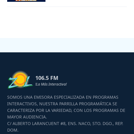
106.5 FM
!La Más Interactiva!
SOMOS UNA EMISORA ESPECIALIZADA EN PROGRAMAS
INTERACTIVOS, NUESTRA PARRILLA PROGRAMÁTICA SE
CARACTERIZA POR LA VARIEDAD, CON LOS PROGRAMAS DE
MAYOR AUDIENCIA.
C/ ALBERTO LARANCUENT #8, ENS. NACO, STO. DGO., REP.
DOM.