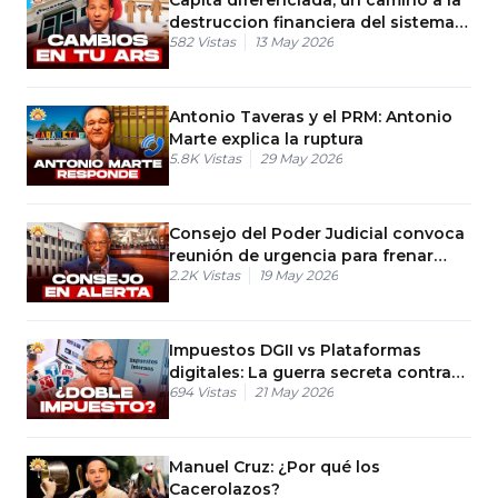
destruccion financiera del sistema
582
Vistas
13 May 2026
de salud.
Antonio Taveras y el PRM: Antonio
Marte explica la ruptura
5.8K
Vistas
29 May 2026
Consejo del Poder Judicial convoca
reunión de urgencia para frenar
2.2K
Vistas
19 May 2026
huelga
Impuestos DGII vs Plataformas
digitales: La guerra secreta contra
694
Vistas
21 May 2026
Airbnb.
Manuel Cruz: ¿Por qué los
Cacerolazos?