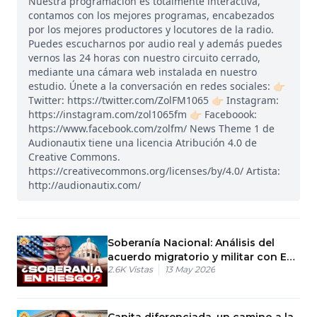
Nuestra programación es totalmente interactiva,
contamos con los mejores programas, encabezados
por los mejores productores y locutores de la radio.
Puedes escucharnos por audio real y además puedes
vernos las 24 horas con nuestro circuito cerrado,
mediante una cámara web instalada en nuestro
estudio. Únete a la conversación en redes sociales: 👉🏻
Twitter: https://twitter.com/ZolFM1065 👉🏻 Instagram:
https://instagram.com/zol1065fm 👉🏻 Faceboook:
https://www.facebook.com/zolfm/ News Theme 1 de
Audionautix tiene una licencia Atribución 4.0 de
Creative Commons.
https://creativecommons.org/licenses/by/4.0/ Artista:
http://audionautix.com/
Soberanía Nacional: Análisis del
acuerdo migratorio y militar con EE.
2.6K
Vistas
13 May 2026
UU.
Capita diferenciada, un camino a la