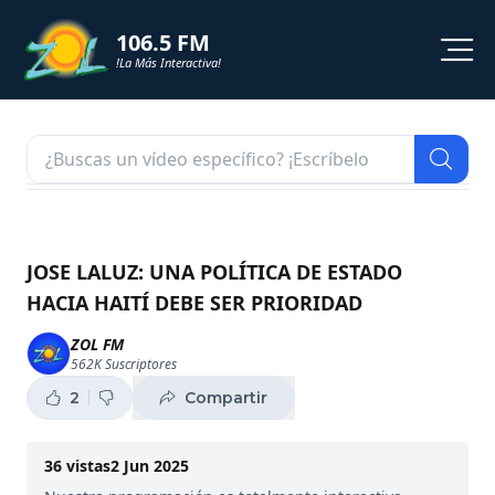
106.5 FM
!La Más Interactiva!
PROGRAMACION
NOTICIAS
VIDEOS
JOSE LALUZ: UNA POLÍTICA DE ESTADO
HACIA HAITÍ DEBE SER PRIORIDAD
SHORTS
ZOL FM
562K
Suscriptores
PODCAST
2
Compartir
ZOL TV
36
vistas
2 Jun 2025