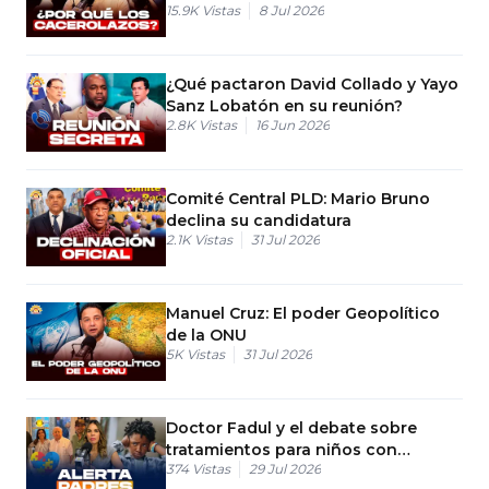
15.9K
Vistas
8 Jul 2026
¿Qué pactaron David Collado y Yayo
Sanz Lobatón en su reunión?
2.8K
Vistas
16 Jun 2026
Comité Central PLD: Mario Bruno
declina su candidatura
2.1K
Vistas
31 Jul 2026
Manuel Cruz: El poder Geopolítico
de la ONU
5K
Vistas
31 Jul 2026
Doctor Fadul y el debate sobre
tratamientos para niños con
374
Vistas
29 Jul 2026
autismo