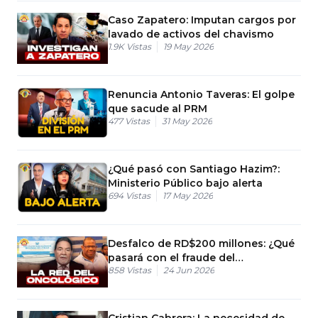
Caso Zapatero: Imputan cargos por
lavado de activos del chavismo
1.9K
Vistas
19 May 2026
Renuncia Antonio Taveras: El golpe
que sacude al PRM
477
Vistas
31 May 2026
¿Qué pasó con Santiago Hazim?:
Ministerio Público bajo alerta
694
Vistas
17 May 2026
Desfalco de RD$200 millones: ¿Qué
pasará con el fraude del
858
Vistas
24 Jun 2026
Oncológico?
Cristian Cabrera: La necesidad de