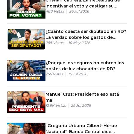
incentivar el voto y castigar su
488
Vistas
26 Jul 2026
abstención
¿Cuánto cuesta ser diputado en RD?
La verdad sobre los gastos de
268
Vistas
10 May 2026
campaña
¿Por qué los seguros no cubren los
postes de luz chocados en RD?
259
Vistas
15 Jul 2026
Manuel Cruz: Presidente eso está
mal
12.9K
Vistas
29 Jul 2026
“Gregorio Urbano Gilbert, Héroe
Nacional”-Banco Central dice