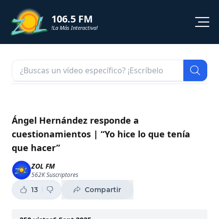
106.5 FM
!La Más Interactiva!
PROGRAMACION
NOTICIAS
VIDEOS
Ángel Hernández responde a
cuestionamientos | “Yo hice lo que tenía
SHORTS
que hacer”
PODCAST
ZOL FM
562K
Suscriptores
ZOL TV
13
Compartir