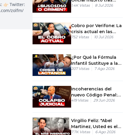
👉🏻 Twitter:
1.4K
Vistas
8 Jul 2026
denunciar a colegas
k.com/zolfm/
Cobro por Verifone: La
crisis actual en las
752
Vistas
10 Jul 2026
gasolineras
¿Por Qué la Fórmula
Infantil Sustituye a la
207
Vistas
7 Ago 2026
Leche Materna en las
Clínicas?
Incoherencias del
nuevo Código Penal:
419
Vistas
29 Jun 2026
Análisis del colapso
judicial
Virgilio Feliz: "Abel
Martinez, Usted es el
7.7K
Vistas
6 Ago 2026
político más insensato