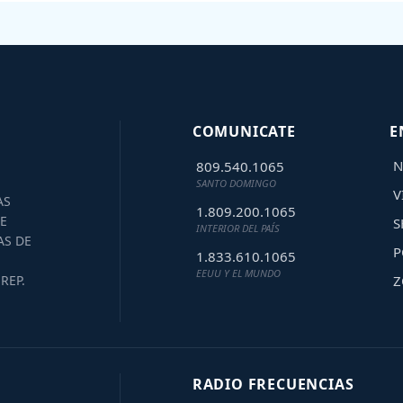
COMUNICATE
E
N
809.540.1065
SANTO DOMINGO
V
AS
1.809.200.1065
E
S
INTERIOR DEL PAÍS
AS DE
P
1.833.610.1065
EEUU Y EL MUNDO
Z
REP.
RADIO FRECUENCIAS