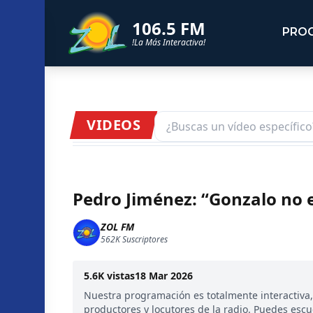
106.5 FM
PRO
!La Más Interactiva!
VIDEOS
Pedro Jiménez: “Gonzalo no 
ZOL FM
562K
Suscriptores
5.6K
vistas
18 Mar 2026
Nuestra programación es totalmente interactiva
productores y locutores de la radio. Puedes esc