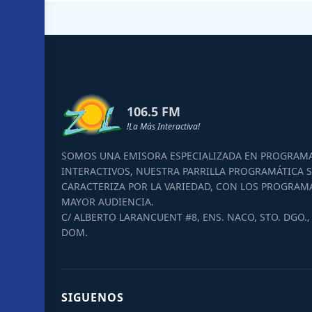
106.5 FM
!La Más Interactiva!
SOMOS UNA EMISORA ESPECIALIZADA EN PROGRAM
INTERACTIVOS, NUESTRA PARRILLA PROGRAMÁTICA S
CARACTERIZA POR LA VARIEDAD, CON LOS PROGRAM
MAYOR AUDIENCIA.
C/ ALBERTO LARANCUENT #8, ENS. NACO, STO. DGO., 
DOM.
SIGUENOS