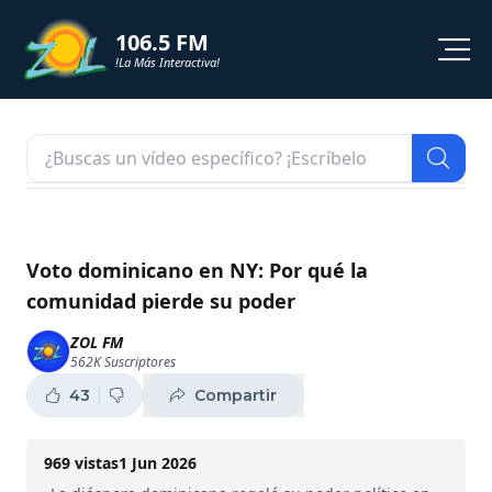
106.5 FM
!La Más Interactiva!
PROGRAMACION
NOTICIAS
VIDEOS
Voto dominicano en NY: Por qué la
comunidad pierde su poder
SHORTS
ZOL FM
562K
Suscriptores
PODCAST
43
Compartir
ZOL TV
969
vistas
1 Jun 2026