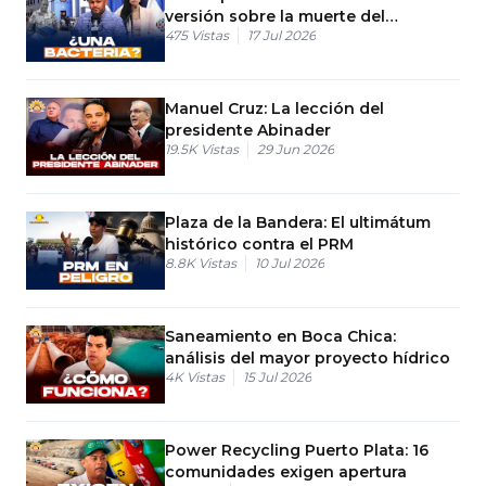
versión sobre la muerte del
475
Vistas
17 Jul 2026
banquero
Manuel Cruz: La lección del
presidente Abinader
19.5K
Vistas
29 Jun 2026
Plaza de la Bandera: El ultimátum
histórico contra el PRM
8.8K
Vistas
10 Jul 2026
Saneamiento en Boca Chica:
análisis del mayor proyecto hídrico
4K
Vistas
15 Jul 2026
Power Recycling Puerto Plata: 16
comunidades exigen apertura