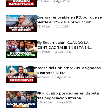
59
Vistas
4 Ago 2026
Energía renovable en RD: por qué se
pierde el 17% de la producción
331
Vistas
1 Jul 2026
Ely Encarnación: CUANDO LA
IDENTIDAD TAMBIÉN ESTÁ EN
126
Vistas
13 Jun 2026
JUEGO: DOMINICANOS, SALGAN A
VOTAR
Becas del Gobierno: 70% asignadas
a carreras STEM
146
Vistas
5 Ago 2026
PRM: cuatro posiciones en disputa
tras negociación interna
2.2K
Vistas
5 Ago 2026