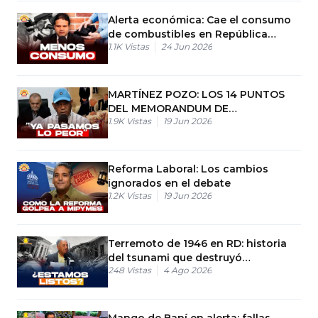
Alerta económica: Cae el consumo
de combustibles en República
1.1K
Vistas
24 Jun 2026
Dominicana
MARTÍNEZ POZO: LOS 14 PUNTOS
DEL MEMORANDUM DE
1.9K
Vistas
19 Jun 2026
ENTENDIMIENTO ENTRE ESTADOS
UNIDOS E IRÁN
Reforma Laboral: Los cambios
ignorados en el debate
1.2K
Vistas
19 Jun 2026
Terremoto de 1946 en RD: historia
del tsunami que destruyó
248
Vistas
4 Ago 2026
Matancitas
Mango de Baní en alerta: fallas