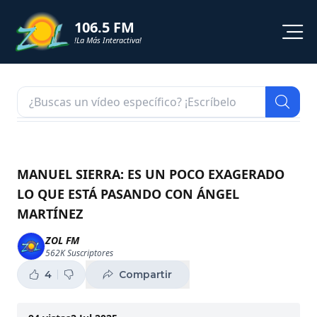
106.5 FM
!La Más Interactiva!
PROGRAMACION
NOTICIAS
VIDEOS
MANUEL SIERRA: ES UN POCO EXAGERADO
LO QUE ESTÁ PASANDO CON ÁNGEL
SHORTS
MARTÍNEZ
PODCAST
ZOL FM
562K
Suscriptores
ZOL TV
4
Compartir