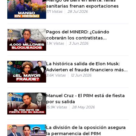
sanitarias frenan exportaciones
171
Vistas
28 Jul 2026
Pagos del MINERD: ¿Cuándo
cobrarán los contratistas
1.1K
Vistas
3 Jun 2026
atrasados?
La histórica salida de Elon Musk:
Advierten el fraude financiero más
3.6K
Vistas
12 Jun 2026
grande de Estados Unidos
Manuel Cruz - El PRM está de fiesta
por su salida
15.9K
Vistas
28 May 2026
La división de la oposición asegura
la permanencia del PRM