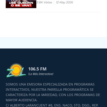
3.8K
Vistas
12 May 2026
106.5 FM
!La Más Interactiva!
SOMOS UNA EMISORA ESPECIALIZADA EN PROGRAMAS
INTERACTIVOS, NUESTRA PARRILLA PROGRAMÁTICA SE
CARACTERIZA POR LA VARIEDAD, CON LOS PROGRAMAS DE
MAYOR AUDIENCIA.
C/ ALBERTO LARANCUENT #8, ENS. NACO, STO. DGO., REP.