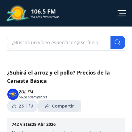
106.5 FM
!La Más Interactiva!
PROGRAMACION
NOTICIAS
VIDEOS
¿Subirá el arroz y el pollo? Precios de la
Canasta Básica
SHORTS
ZOL FM
562K
Suscriptores
PODCAST
23
Compartir
ZOL TV
742
vistas
28 Abr 2026