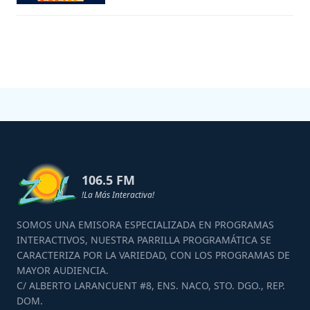
106.5 FM
!La Más Interactiva!
SOMOS UNA EMISORA ESPECIALIZADA EN PROGRAMAS
INTERACTIVOS, NUESTRA PARRILLA PROGRAMÁTICA SE
CARACTERIZA POR LA VARIEDAD, CON LOS PROGRAMAS DE
MAYOR AUDIENCIA.
C/ ALBERTO LARANCUENT #8, ENS. NACO, STO. DGO., REP.
DOM.