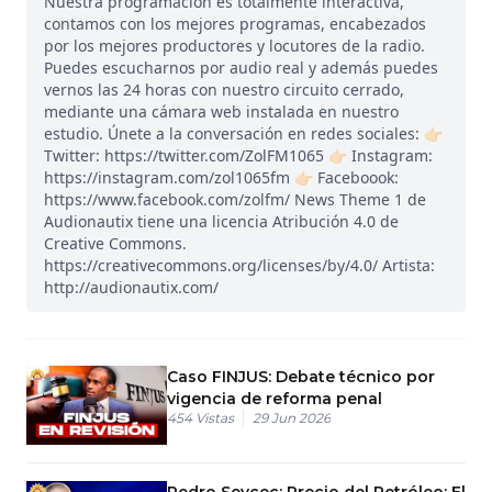
Nuestra programación es totalmente interactiva,
contamos con los mejores programas, encabezados
por los mejores productores y locutores de la radio.
Puedes escucharnos por audio real y además puedes
vernos las 24 horas con nuestro circuito cerrado,
mediante una cámara web instalada en nuestro
estudio. Únete a la conversación en redes sociales: 👉🏻
Twitter: https://twitter.com/ZolFM1065 👉🏻 Instagram:
https://instagram.com/zol1065fm 👉🏻 Faceboook:
https://www.facebook.com/zolfm/ News Theme 1 de
Audionautix tiene una licencia Atribución 4.0 de
Creative Commons.
https://creativecommons.org/licenses/by/4.0/ Artista:
http://audionautix.com/
Caso FINJUS: Debate técnico por
vigencia de reforma penal
454
Vistas
29 Jun 2026
Pedro Sevcec: Precio del Petróleo: El