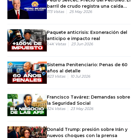
barril de crudo registra una caída
173
Vistas
25 May 2026
del 10% en una semana
Paquete anticrisis: Exoneración del
anticipo e impacto real
1.4K
Vistas
23 Jun 2026
Sistema Penitenciario: Penas de 60
años al detalle
823
Vistas
10 Jul 2026
Francisco Tavárez: Demandas sobre
la Seguridad Social
324
Vistas
23 May 2026
Donald Trump: presión sobre Irán y
nuevos choques con la prensa