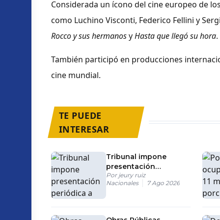
Considerada un ícono del cine europeo de los
como Luchino Visconti, Federico Fellini y Ser
Rocco y sus hermanos
y
Hasta que llegó su hora
.
También participó en producciones internac
cine mundial.
TE PUEDE
INTERESAR
Tribunal impone
presentación
Por
jeury ruiz
periódica a hombre
Nacionales
7 Ago 2026
procesado tras
incendio en tienda de
SDE
Obras Públicas