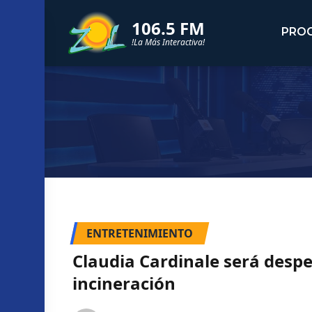
106.5 FM
PRO
!La Más Interactiva!
ENTRETENIMIENTO
Claudia Cardinale será despe
incineración