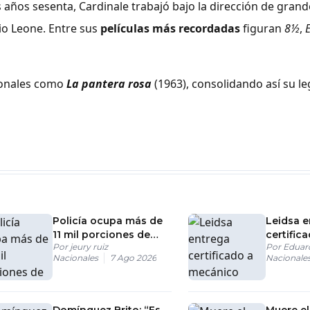
 años sesenta, Cardinale trabajó bajo la dirección de gran
gio Leone. Entre sus
películas más recordadas
figuran
8½
,
ionales como
La pantera rosa
(1963), consolidando así su le
Policía ocupa más de
Leidsa e
11 mil porciones de
certific
Por
jeury ruiz
Por
Eduar
presunta drogas en
ganador
Nacionales
7 Ago 2026
Nacionale
SDN
millones
Domínguez Brito: “Es
Muere el