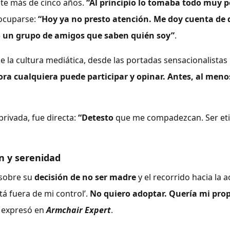
nte más de cinco años.
“Al principio lo tomaba todo muy p
eocuparse:
“Hoy ya no presto atención. Me doy cuenta de
o un grupo de amigos que saben quién soy”
.
 la cultura mediática, desde las portadas sensacionalistas
ora cualquiera puede participar y opinar. Antes, al meno
privada, fue directa:
“Detesto
que me compadezcan. Ser et
n y serenidad
 sobre su
decisión de no ser madre
y el recorrido hacia la a
tá fuera de mi control’.
No quiero adoptar. Quería mi pro
”, expresó en
Armchair Expert
.