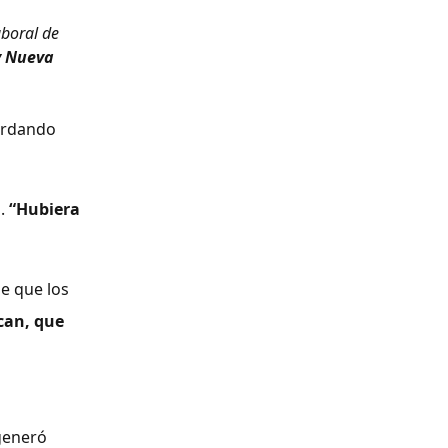
aboral de
y Nueva
cordando
s.
“Hubiera
de que los
zcan, que
 generó