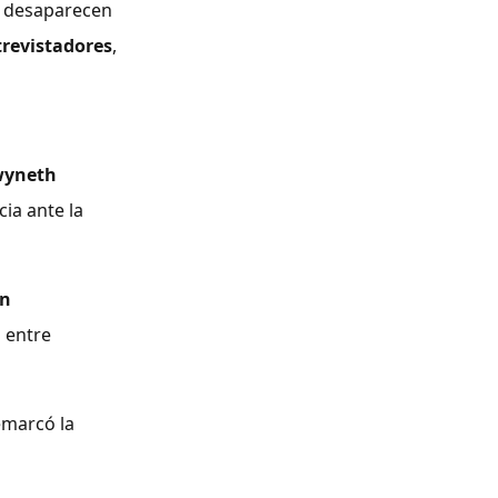
e desaparecen
trevistadores
,
yneth
ia ante la
án
n entre
remarcó la