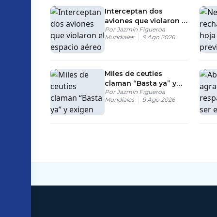
Interceptan dos
aviones que violaron el
Por
Jazmín Figueroa
espacio aéreo en el
Mundiales
9 Ago 2026
club donde estaba
Trump
Miles de ceutíes
claman “Basta ya” y
Por
Jazmín Figueroa
exigen respuestas a
Mundiales
9 Ago 2026
España y Europa