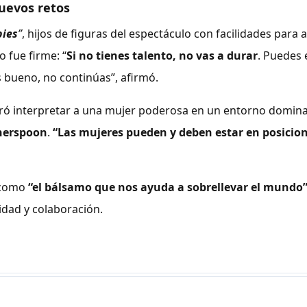
nuevos retos
bies
”
, hijos de figuras del espectáculo con facilidades para 
o fue firme: “
Si no tienes talento, no vas a durar
. Puedes 
s bueno, no continúas”, afirmó.
oró interpretar a una mujer poderosa en un entorno domin
herspoon
.
“Las mujeres pueden y deben estar en posicio
como
“el bálsamo que nos ayuda a sobrellevar el mundo
idad y colaboración.