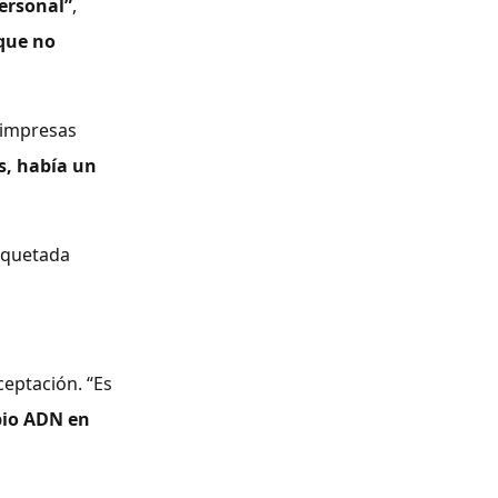
ersonal”
,
 que no
 impresas
s, había un
iquetada
ceptación. “Es
pio ADN en