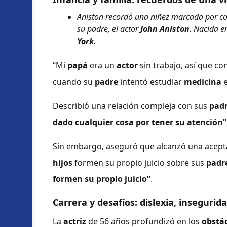
Aniston recordó una niñez marcada por con
su padre, el actor
John Aniston
. Nacida 
York
.
“Mi
papá
era un
actor
sin trabajo, así que c
cuando su
padre
intentó estudiar
medicina
Describió una relación compleja con sus
pad
dado cualquier cosa por tener su atención”
Sin embargo, aseguró que alcanzó una acep
hijos
formen su propio juicio sobre sus
padr
formen su propio juicio”
.
Carrera y desafíos: dislexia, insegurid
La
actriz
de 56 años profundizó en los
obstá