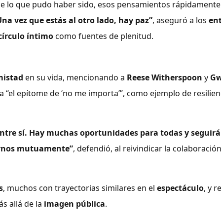
 de lo que pudo haber sido, esos pensamientos rápidament
Una vez que estás al otro lado, hay paz”
, aseguró a los
en
círculo íntimo
como fuentes de plenitud.
istad
en su vida, mencionando a
Reese Witherspoon
y
Gw
“el epítome de ‘no me importa’”, como ejemplo de resilienc
entre sí. Hay muchas oportunidades para todas y seguir
arnos mutuamente”
, defendió, al reivindicar la colaboració
s
, muchos con trayectorias similares en el
espectáculo
, y 
s allá de la
imagen pública
.