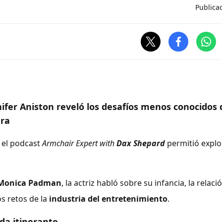
Publica
ifer Aniston
reveló los desafíos menos conocidos 
era
 el podcast
Armchair Expert with
Dax Shepard
permitió explo
Monica Padman
, la actriz habló sobre su infancia, la relac
os retos de la
industria del entretenimiento
.
ida itinerante