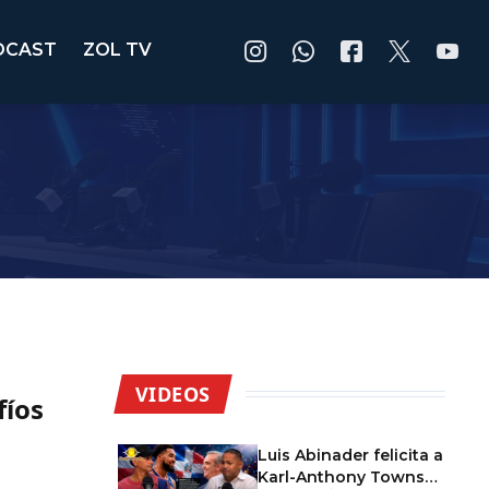
DCAST
ZOL TV
VIDEOS
fíos
Luis Abinader felicita a
Karl-Anthony Towns