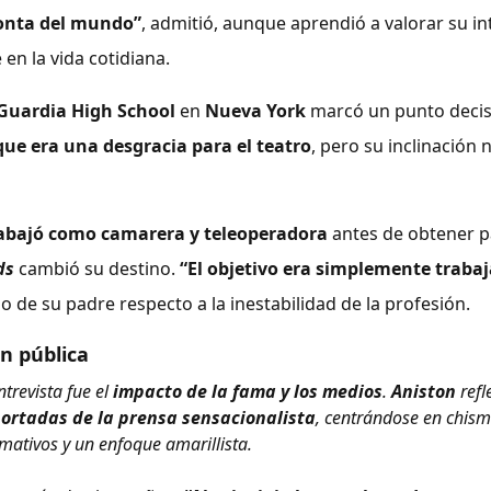
tonta del mundo”
, admitió, aunque aprendió a valorar su in
en la vida cotidiana.
aGuardia
High School
en
Nueva York
marcó un punto decisi
 que era una desgracia para el teatro
, pero su inclinación 
abajó como camarera y teleoperadora
antes de obtener p
ds
cambió su destino.
“El objetivo era simplemente trabaj
o de su padre respecto a la inestabilidad de la profesión.
n pública
trevista fue el
impacto de la fama y los medios
.
Aniston
refl
ortadas de la
prensa sensacionalista
, centrándose en chism
amativos y un enfoque amarillista.