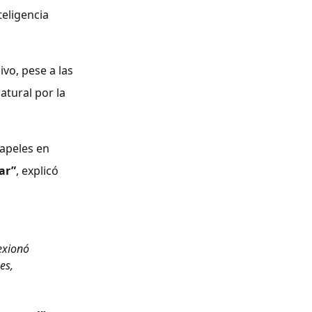
teligencia
vo, pese a las
natural por la
apeles en
ar”
, explicó
exionó
es,