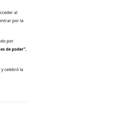
acceder al
entrar por la
ado por
nes de poder”
,
”
y celebró la