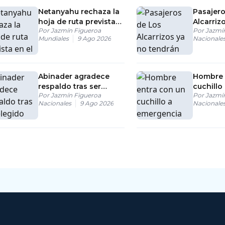
Netanyahu rechaza la
Pasajero
hoja de ruta prevista
Alcarriz
Por
Jazmín Figueroa
Por
Jazmí
en el plan de Trump
tendrán
Mundiales
9 Ago 2026
Nacionale
para Gaza
transfer
María M
Abinader agradece
Hombre 
respaldo tras ser
cuchillo
Por
Jazmín Figueroa
Por
Jazmí
elegido presidente del
de hospi
Nacionales
9 Ago 2026
Nacionale
PRM
Pina en 