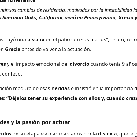
tinuos cambios de residencia, motivados por la inestabilidad l
en
Sherman Oaks, California
,
vivió en Pennsylvania, Grecia 
onstruyó una
piscina
en el patio con sus manos”, relató, re
en
Grecia
antes de volver a la actuación.
res
y el impacto emocional del
divorcio
cuando tenía 9 año
, confesó.
tación madura de esas
heridas
e insistió en la importancia 
es
:
“Déjalos tener su experiencia con ellos y, cuando cre
ades y la pasión por actuar
culos
de su etapa escolar, marcados por la
dislexia
, que le