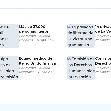
Más de 37,000
14 priva
personas fueron
de La Vi
Por
Jazmín Figueroa
Por
Jazmí
trasladadas durante
gradúan
Deportes
8 Ago 2026
Nacionale
los Juegos
Licencia
Centroamericanos
Teologí
Equipo médico del
Comisión
Reino Unido finaliza
Derech
Por
Jazmín Figueroa
Por
Jazmí
misión en Venezuela
pide int
Mundiales
8 Ago 2026
Nacionale
tras terremotos
las auto
playas d