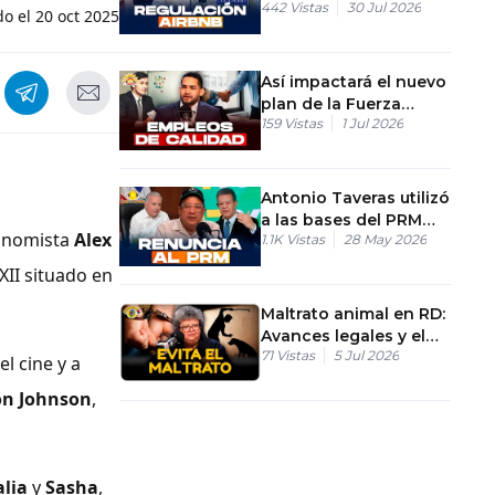
442
Vistas
30 Jul 2026
propuesta de ley e
do el
20 oct 2025
impuestos
Así impactará el nuevo
plan de la Fuerza
159
Vistas
1 Jul 2026
Joven en el empleo y
emprendimiento
Antonio Taveras utilizó
a las bases del PRM
conomista
Alex
1.1K
Vistas
28 May 2026
solo para beneficio
propio
XII situado en
Maltrato animal en RD:
Avances legales y el
71
Vistas
5 Jul 2026
debate de las penas
el cine y a
n Johnson
,
lia
y
Sasha
,