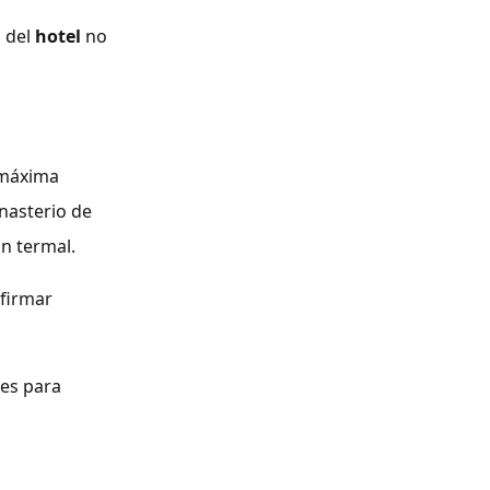
s del
hotel
no
e máxima
onasterio de
ón termal.
 firmar
les para