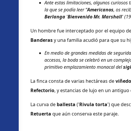
Ante estas limitaciones, algunos curioso
la que se podía leer “
Americanos
, os rec
Berlanga
'
Bienvenido Mr. Marshall
' (1
Un hombre fue interceptado por el equipo d
Banderas
y una familia acudió para que su hi
En medio de grandes medidas de seguridad,
accesos, la boda se celebró en un complej
primitivo emplazamiento monacal del
sig
La finca consta de varias hectáreas de
viñed
Refectorio
, y estancias de lujo en un antigu
La curva de
ballesta
('
Rivula torta
') que desc
Retuerta
que aún conserva este paraje.