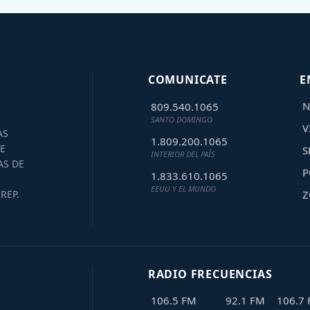
COMUNICATE
E
N
809.540.1065
SANTO DOMINGO
V
AS
1.809.200.1065
E
S
INTERIOR DEL PAÍS
AS DE
P
1.833.610.1065
EEUU Y EL MUNDO
Z
REP.
RADIO FRECUENCIAS
106.5 FM
92.1 FM
106.7