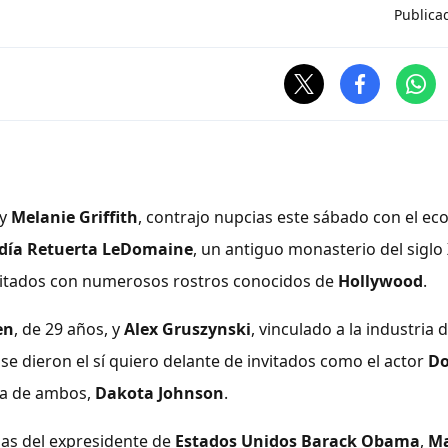
Publica
y
Melanie Griffith
, contrajo nupcias este sábado con el e
día Retuerta LeDomaine
, un antiguo monasterio del siglo 
vitados con numerosos rostros conocidos de
Hollywood
.
en
, de 29 años, y
Alex Gruszynski
, vinculado a la industria d
 se dieron el sí quiero delante de invitados como el actor
Do
hija de ambos,
Dakota Johnson
.
hijas del expresidente de
Estados Unidos
Barack Obama
,
Ma