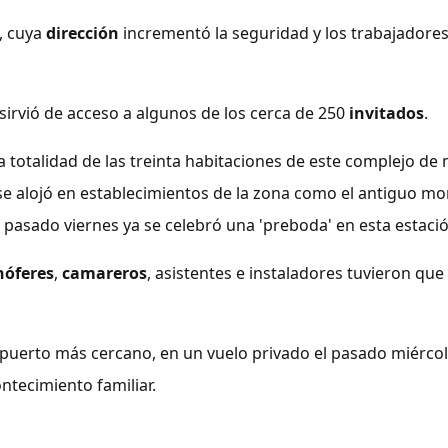
, cuya
dirección
incrementó la seguridad y los trabajadore
 sirvió de acceso a algunos de los cerca de 250
invitados
.
a totalidad de las treinta habitaciones de este complejo d
s se alojó en establecimientos de la zona como el antiguo m
 pasado viernes ya se celebró una 'preboda' en esta estaci
hóferes
,
camareros
, asistentes e instaladores tuvieron que
ropuerto más cercano, en un vuelo privado el pasado miérco
ontecimiento familiar.