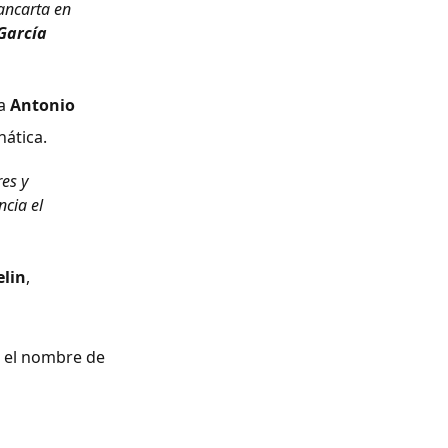
ancarta en
 García
 a
Antonio
nática.
es y
ncia el
elin
,
s el nombre de