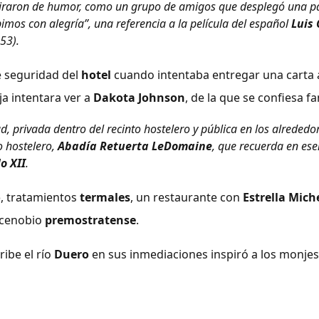
s tiraron de humor, como un grupo de amigos que desplegó una p
ibimos con alegría”, una referencia a la película del español
Luis
953).
e seguridad del
hotel
cuando intentaba entregar una carta
ja intentara ver a
Dakota Johnson
, de la que se confiesa fa
 privada dentro del recinto hostelero y pública en los alrededor
o hostelero,
Abadía Retuerta LeDomaine
, que recuerda en ese
lo XII
.
o
, tratamientos
termales
, un restaurante con
Estrella Mich
o cenobio
premostratense
.
ribe el río
Duero
en sus inmediaciones inspiró a los monje