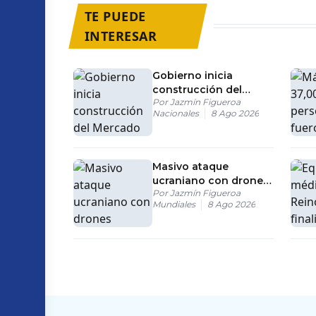
TE PUEDE
INTERESAR
Gobierno inicia
construcción del
Por
Jazmín Figueroa
Mercado Tilorí en la
Nacionales
8 Ago 2026
Carretera
Internacional
Masivo ataque
ucraniano con drones
Por
Jazmín Figueroa
impacta edificios
Mundiales
8 Ago 2026
civiles en Rusia