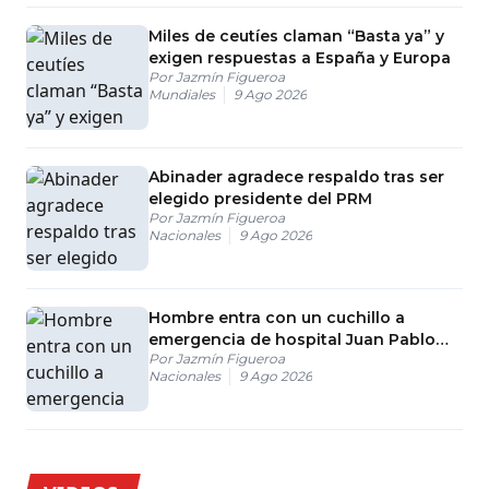
Miles de ceutíes claman “Basta ya” y
exigen respuestas a España y Europa
Por
Jazmín Figueroa
Mundiales
9 Ago 2026
Abinader agradece respaldo tras ser
elegido presidente del PRM
Por
Jazmín Figueroa
Nacionales
9 Ago 2026
Hombre entra con un cuchillo a
emergencia de hospital Juan Pablo
Por
Jazmín Figueroa
Pina en San Cristóbal
Nacionales
9 Ago 2026