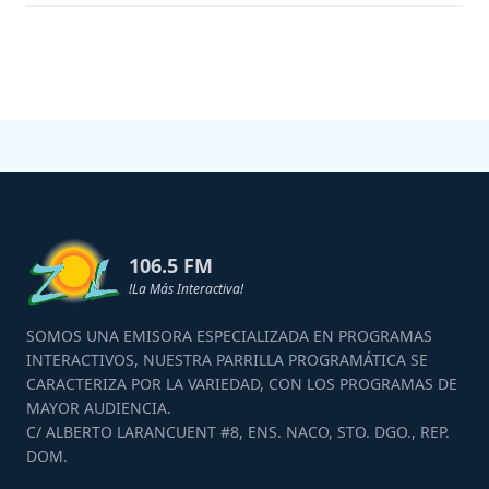
106.5 FM
!La Más Interactiva!
SOMOS UNA EMISORA ESPECIALIZADA EN PROGRAMAS
INTERACTIVOS, NUESTRA PARRILLA PROGRAMÁTICA SE
CARACTERIZA POR LA VARIEDAD, CON LOS PROGRAMAS DE
MAYOR AUDIENCIA.
C/ ALBERTO LARANCUENT #8, ENS. NACO, STO. DGO., REP.
DOM.