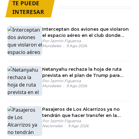
TE PUEDE
INTERESAR
Interceptan dos aviones que violaron
el espacio aéreo en el club donde
Por
Jazmín Figueroa
estaba Trump
Mundiales
9 Ago 2026
Netanyahu rechaza la hoja de ruta
prevista en el plan de Trump para
Por
Jazmín Figueroa
Gaza
Mundiales
9 Ago 2026
Pasajeros de Los Alcarrizos ya no
tendrán que hacer transfer en la
Por
Jazmín Figueroa
estación María Montez
Nacionales
9 Ago 2026