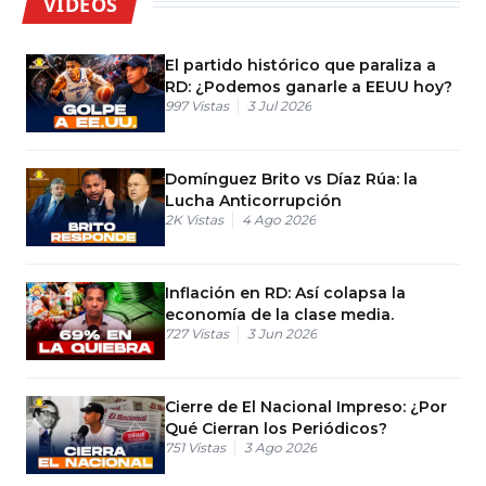
VIDEOS
El partido histórico que paraliza a
RD: ¿Podemos ganarle a EEUU hoy?
997
Vistas
3 Jul 2026
Domínguez Brito vs Díaz Rúa: la
Lucha Anticorrupción
2K
Vistas
4 Ago 2026
Inflación en RD: Así colapsa la
economía de la clase media.
727
Vistas
3 Jun 2026
Cierre de El Nacional Impreso: ¿Por
Qué Cierran los Periódicos?
751
Vistas
3 Ago 2026