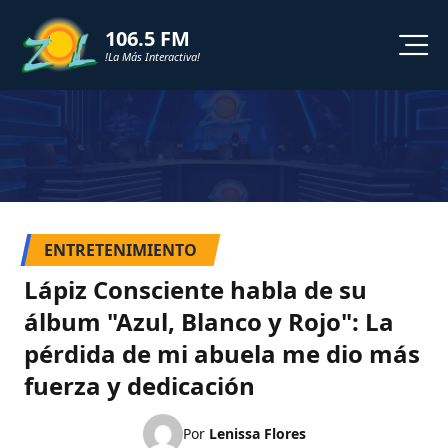
106.5 FM
!La Más Interactiva!
PROGRAMACION
NOTICIAS
VIDEOS
ENTRETENIMIENTO
SHORTS
Lápiz Consciente habla de su
álbum "Azul, Blanco y Rojo": La
PODCAST
pérdida de mi abuela me dio más
fuerza y dedicación
ZOL TV
Por
Lenissa Flores