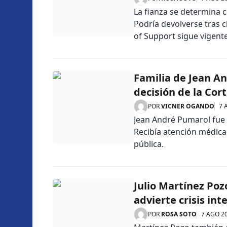
La fianza se determina 
Podría devolverse tras c
of Support sigue vigente
Familia de Jean An
decisión de la Cor
POR
VICNER OGANDO
7 
Jean André Pumarol fue e
Recibía atención médica
pública.
Julio Martínez Poz
advierte crisis in
POR
ROSA SOTO
7 AGO 2