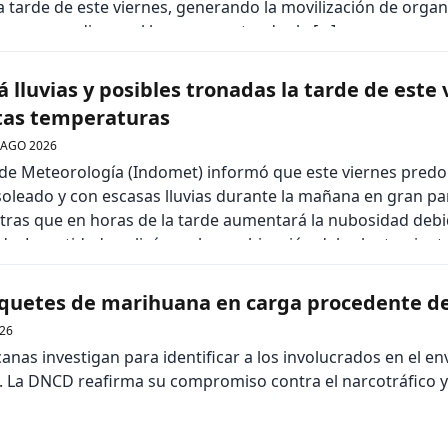
a tarde de este viernes, generando la movilización de orga
s que acudieron al lugar para atender la […]
lluvias y posibles tronadas la tarde de este 
ltas temperaturas
 AGO 2026
 de Meteorología (Indomet) informó que este viernes pred
eado y con escasas lluvias durante la mañana en gran par
ntras que en horas de la tarde aumentará la nubosidad debi
da. La entidad explicó que la combinación del calentamient
uetes de marihuana en carga procedente de
26
nas investigan para identificar a los involucrados en el en
 La DNCD reafirma su compromiso contra el narcotráfico y