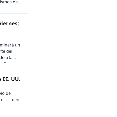
nismos de
viernes;
ominará un
te del
do a la
o diurno y
 EE. UU.
vío de
 el crimen