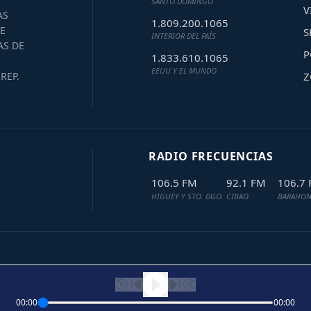
SANTO DOMINGO
V
AS
1.809.200.1065
E
S
INTERIOR DEL PAÍS
AS DE
P
1.833.610.1065
EEUU Y EL MUNDO
Z
REP.
RADIO FRECUENCIAS
106.5 FM
92.1 FM
106.7
HIGUEY Y STO. DGO.
CIBAO
BARAHON
00:00
00:00