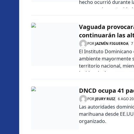
hecho ocurrió durante l
emergencia y autoridade
Vaguada provocará 
continuarán las a
POR
JAZMÍN FIGUEROA
7
El Instituto Dominicano
ambiente mayormente sol
territorio nacional, mie
incidencia de una vagua
[…]
DNCD ocupa 41 paq
POR
JEURY RUIZ
6 AGO 20
Las autoridades dominica
marihuana desde EE.UU.
organizado.