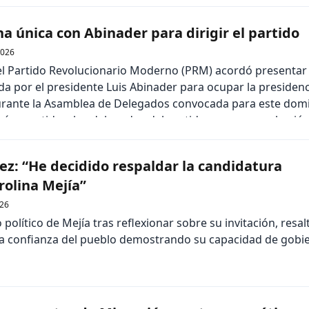
a única con Abinader para dirigir el partido
2026
del Partido Revolucionario Moderno (PRM) acordó presentar
a por el presidente Luis Abinader para ocupar la presidenc
durante la Asamblea de Delegados convocada para este dom
rá sometida a los delegados del partido para su aprobació
ón, […]
ez: “He decidido respaldar la candidatura
rolina Mejía”
26
 político de Mejía tras reflexionar sobre su invitación, resa
la confianza del pueblo demostrando su capacidad de gob