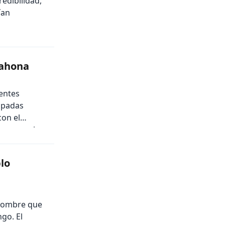
edibilidad,
ían
rahona
entes
cupadas
con el
 a prevenir
lo
 hombre que
go. El