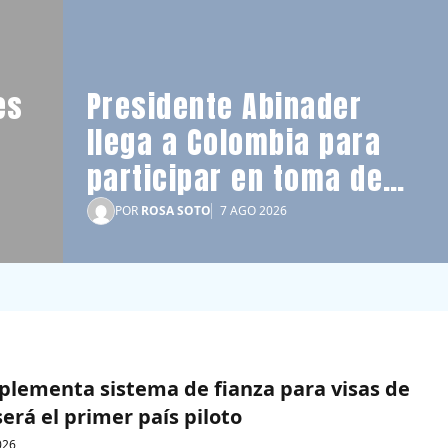
es
Presidente Abinader
llega a Colombia para
participar en toma de
posesión de Abelardo de
POR
ROSA SOTO
7 AGO 2026
la Espriella
plementa sistema de fianza para visas de
erá el primer país piloto
026