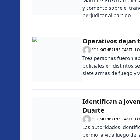
Martínez Pozo también a
y comentó sobre el tran
perjudicar al partido.
Operativos dejan 
POR
KATHERINE CASTILLO
Tres personas fueron ap
policiales en distintos
siete armas de fuego y 
informe, las intervencio
hechos delictivos y forta
Identifican a jove
Duarte
POR
KATHERINE CASTILLO
Las autoridades identif
perdió la vida luego de