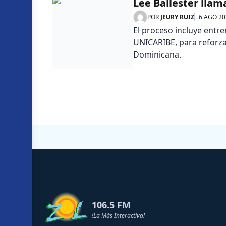
Lee Ballester llam
POR
JEURY RUIZ
6 AGO 20
El proceso incluye entr
UNICARIBE, para reforzar
Dominicana.
106.5 FM
!La Más Interactiva!