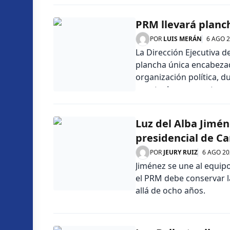
PRM llevará planch
POR
LUIS MERÁN
6 AGO 
La Dirección Ejecutiva 
plancha única encabezad
organización política, 
agosto. La propuesta se
informó Deligne Ascenci
Luz del Alba Jimén
presidencial de Ca
POR
JEURY RUIZ
6 AGO 20
Jiménez se une al equipo
el PRM debe conservar 
allá de ocho años.