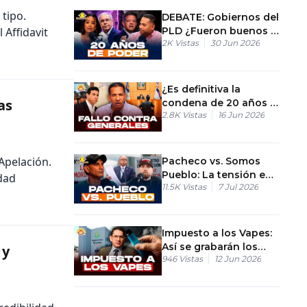
tipo.
DEBATE: Gobiernos del
 Affidavit
PLD ¿Fueron buenos o
2K
Vistas
30 Jun 2026
malos los 20 años en
el poder?
¿Es definitiva la
as
condena de 20 años a
2.8K
Vistas
16 Jun 2026
los generales en el
caso Coral?
Apelación.
Pacheco vs. Somos
Pueblo: La tensión en
dad
11.5K
Vistas
7 Jul 2026
el Congreso
Impuesto a los Vapes:
Así se grabarán los
 y
946
Vistas
12 Jun 2026
cigarrillos electrónicos
en RD