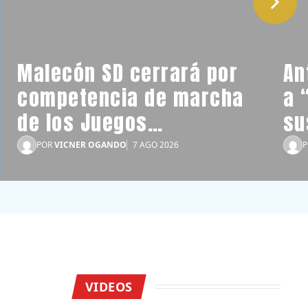
Malecón SD cerrará por
An
competencia de marcha
a 
de los Juegos
su
Centroamericanos
de
POR
VICNER OGANDO
7 AGO 2026
ve
VIDEOS