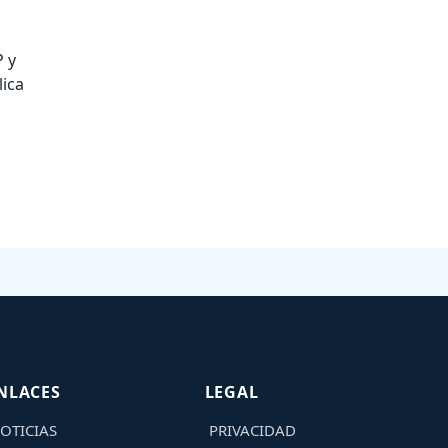
P y
lica
NLACES
LEGAL
OTICIAS
PRIVACIDAD