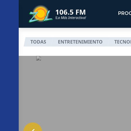
106.5 FM
PRO
!La Más Interactiva!
TODAS
ENTRETENIMIENTO
TECNO