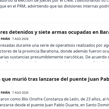
bordó la elección de jueces por el CNM, cuestionando su cr
que en el PRM, advirtiendo que las divisiones internas podr
tres detenidos y siete armas ocupadas en Ba
 PAYÁN
7 AGO 2026
resadas durante una serie de operativos realizados por ag
 sectores de la provincia Barahona, donde además fueron o
varias sustancias presumiblemente narcóticas. De acuerdo 
nes fueron ejecutadas como parte de las acciones dirigidas
lecer la […]
n que murió tras lanzarse del puente Juan Pab
 PAYÁN
7 AGO 2026
icaron como Illio Onofre Constanza de León, de 23 años, al
 lanzarse desde el puente Juan Pablo Duarte, en Santo Domin