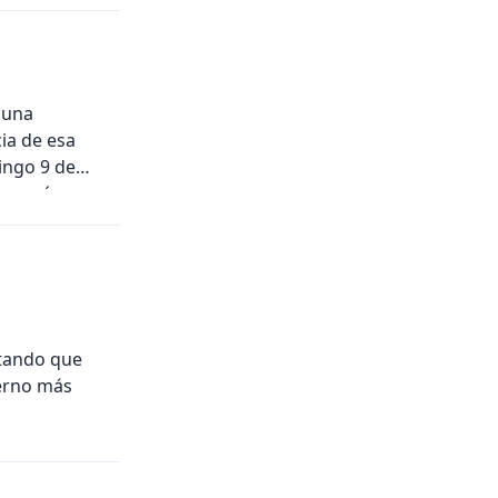
 una
ia de esa
ingo 9 de
n, según
ltando que
ierno más