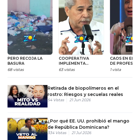
PERO RECOJA LA
COOPERATIVA
CAOS EN ELEC
BASURA
IMPLEMENTA
DE PROFESOR
SISTEMA EDUCATIVO
JUBILADOS UA
68
vistas
63
vistas
1
vista
INTEGRAL PARA
DESAPARECE
FORMAR SOCIOS
PADRÓN Y
RESPONSABLES Y
RENUNCIAN
Retirada de biopolímeros en el
FINANCIEROS
MIEMBROS
rostro: Riesgos y secuelas reales
54
Vistas
21 Jun 2026
¿Por qué EE. UU. prohibió el mango
de República Dominicana?
334
Vistas
21 Jul 2026