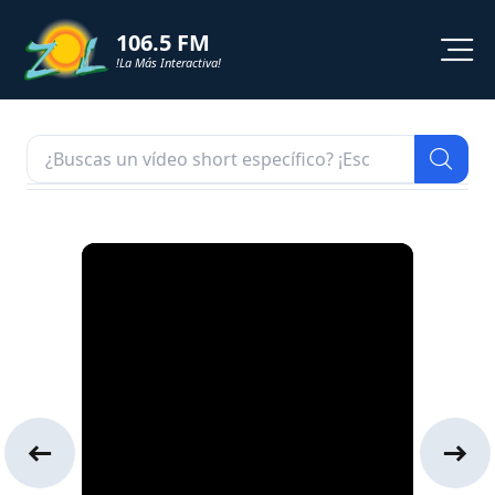
106.5 FM
!La Más Interactiva!
PROGRAMACION
NOTICIAS
VIDEOS
SHORTS
PODCAST
ZOL TV