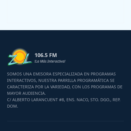
106.5 FM
!La Más Interactiva!
SOMOS UNA EMISORA ESPECIALIZADA EN PROGRAMAS
INTERACTIVOS, NUESTRA PARRILLA PROGRAMÁTICA SE
CARACTERIZA POR LA VARIEDAD, CON LOS PROGRAMAS DE
MAYOR AUDIENCIA.
C/ ALBERTO LARANCUENT #8, ENS. NACO, STO. DGO., REP.
DOM.