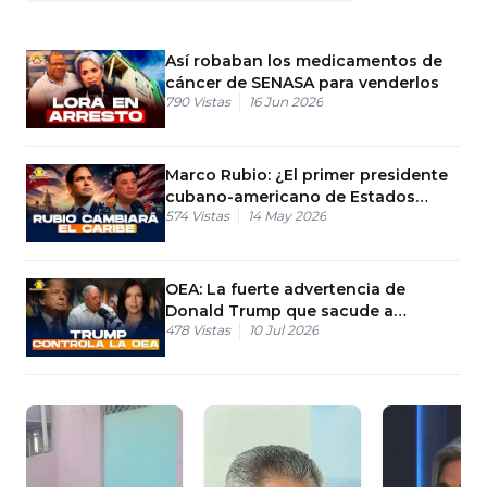
Así robaban los medicamentos de
cáncer de SENASA para venderlos
790
Vistas
16 Jun 2026
Marco Rubio: ¿El primer presidente
cubano-americano de Estados
574
Vistas
14 May 2026
Unidos?
OEA: La fuerte advertencia de
Donald Trump que sacude a
478
Vistas
10 Jul 2026
Latinoamérica