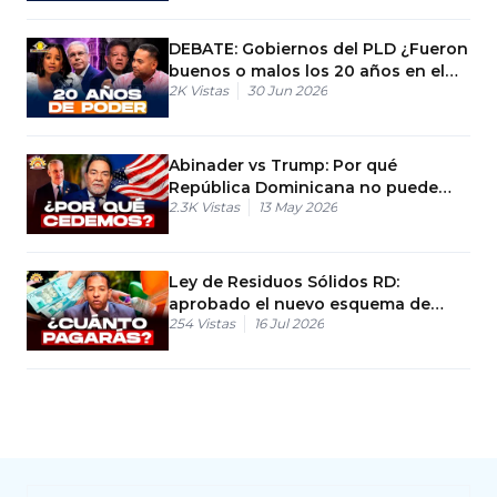
DEBATE: Gobiernos del PLD ¿Fueron
buenos o malos los 20 años en el
2K
Vistas
30 Jun 2026
poder?
Abinader vs Trump: Por qué
República Dominicana no puede
2.3K
Vistas
13 May 2026
decir "No" a EE. UU.
Ley de Residuos Sólidos RD:
aprobado el nuevo esquema de
254
Vistas
16 Jul 2026
cobros