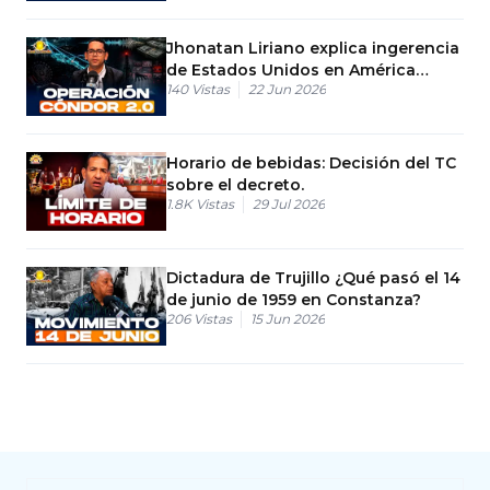
Jhonatan Liriano explica ingerencia
de Estados Unidos en América
140
Vistas
22 Jun 2026
Latina
Horario de bebidas: Decisión del TC
sobre el decreto.
1.8K
Vistas
29 Jul 2026
Dictadura de Trujillo ¿Qué pasó el 14
de junio de 1959 en Constanza?
206
Vistas
15 Jun 2026