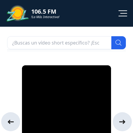
106.5 FM
!La Más Interactiva!
PROGRAMACION
NOTICIAS
VIDEOS
SHORTS
PODCAST
ZOL TV