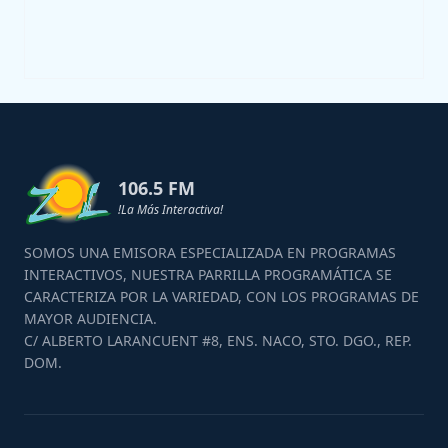
106.5 FM
!La Más Interactiva!
SOMOS UNA EMISORA ESPECIALIZADA EN PROGRAMAS
INTERACTIVOS, NUESTRA PARRILLA PROGRAMÁTICA SE
CARACTERIZA POR LA VARIEDAD, CON LOS PROGRAMAS DE
MAYOR AUDIENCIA.
C/ ALBERTO LARANCUENT #8, ENS. NACO, STO. DGO., REP.
DOM.