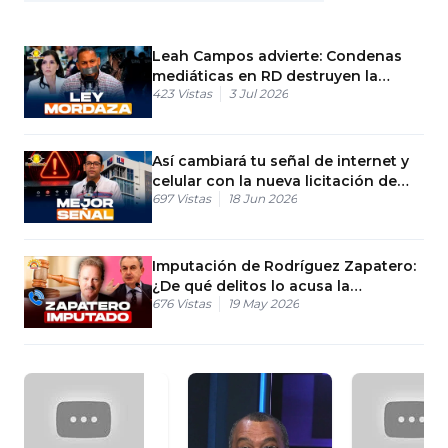
Leah Campos advierte: Condenas
mediáticas en RD destruyen la
423
Vistas
3 Jul 2026
justicia
Así cambiará tu señal de internet y
celular con la nueva licitación de
697
Vistas
18 Jun 2026
Indotel
Imputación de Rodríguez Zapatero:
¿De qué delitos lo acusa la
676
Vistas
19 May 2026
Audiencia Nacional?