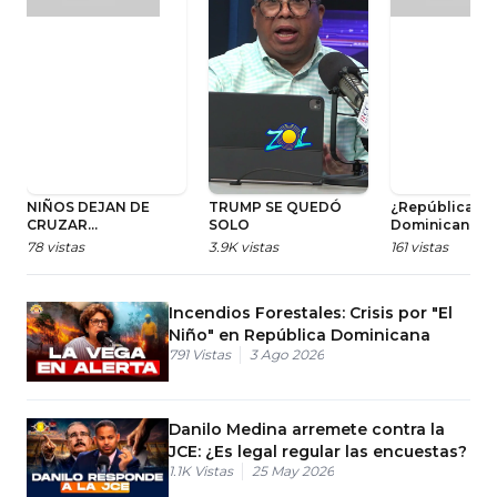
NIÑOS DEJAN DE
TRUMP SE QUEDÓ
¿República
CRUZAR
SOLO
Dominicana lo
MICROTRÁFICO PARA
Hambre Cero? 
78
vistas
3.9K
vistas
161
vistas
IR A LA ESCUELA EN
dice la FAO
SANTIAGO
Incendios Forestales: Crisis por "El
Niño" en República Dominicana
791
Vistas
3 Ago 2026
Danilo Medina arremete contra la
JCE: ¿Es legal regular las encuestas?
1.1K
Vistas
25 May 2026