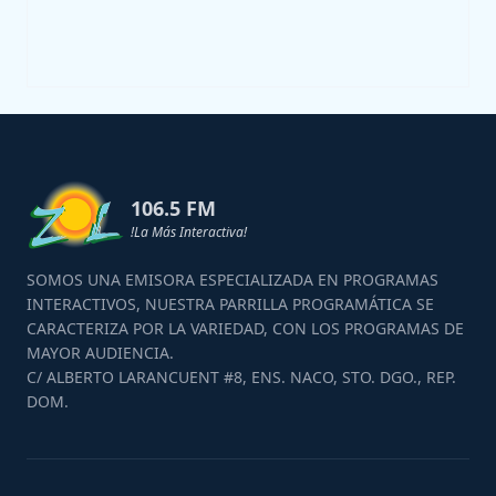
106.5 FM
!La Más Interactiva!
SOMOS UNA EMISORA ESPECIALIZADA EN PROGRAMAS
INTERACTIVOS, NUESTRA PARRILLA PROGRAMÁTICA SE
CARACTERIZA POR LA VARIEDAD, CON LOS PROGRAMAS DE
MAYOR AUDIENCIA.
C/ ALBERTO LARANCUENT #8, ENS. NACO, STO. DGO., REP.
DOM.