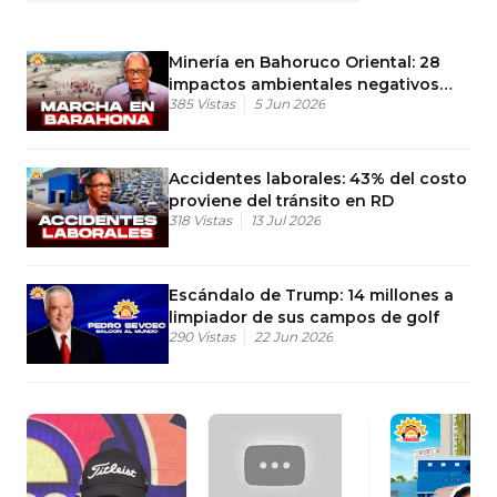
Minería en Bahoruco Oriental: 28
impactos ambientales negativos
385
Vistas
5 Jun 2026
aprobados
Accidentes laborales: 43% del costo
proviene del tránsito en RD
318
Vistas
13 Jul 2026
Escándalo de Trump: 14 millones a
limpiador de sus campos de golf
290
Vistas
22 Jun 2026