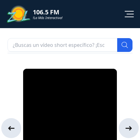
106.5 FM
!La Más Interactiva!
PROGRAMACION
NOTICIAS
VIDEOS
SHORTS
PODCAST
ZOL TV