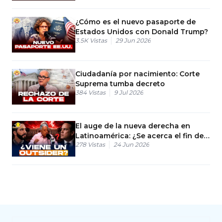
¿Cómo es el nuevo pasaporte de
Estados Unidos con Donald Trump?
3.5K
Vistas
29 Jun 2026
Ciudadanía por nacimiento: Corte
Suprema tumba decreto
384
Vistas
9 Jul 2026
El auge de la nueva derecha en
Latinoamérica: ¿Se acerca el fin de
278
Vistas
24 Jun 2026
los partidos tradicionales en RD?