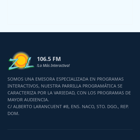
106.5 FM
!La Más Interactiva!
SOMOS UNA EMISORA ESPECIALIZADA EN PROGRAMAS
INTERACTIVOS, NUESTRA PARRILLA PROGRAMÁTICA SE
CARACTERIZA POR LA VARIEDAD, CON LOS PROGRAMAS DE
MAYOR AUDIENCIA.
C/ ALBERTO LARANCUENT #8, ENS. NACO, STO. DGO., REP.
DOM.