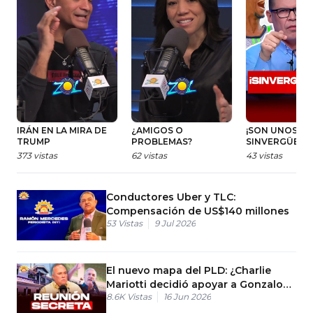
IRÁN EN LA MIRA DE
¿AMIGOS O
¡SON UNOS
TRUMP
PROBLEMAS?
SINVERGÜENZA
#zolfm #radio
373
vistas
62
vistas
43
vistas
#gobierno
#dominicana
#noticias #pol
Conductores Uber y TLC:
#republic
Compensación de US$140 millones
53
Vistas
9 Jul 2026
El nuevo mapa del PLD: ¿Charlie
Mariotti decidió apoyar a Gonzalo
8.6K
Vistas
16 Jun 2026
Castillo?