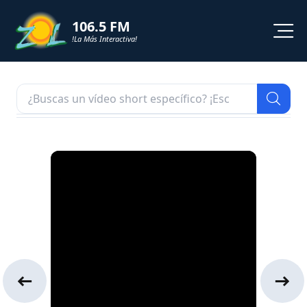
106.5 FM
!La Más Interactiva!
PROGRAMACION
NOTICIAS
VIDEOS
SHORTS
PODCAST
ZOL TV