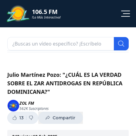
106.5 FM
!La Más Interactiva!
PROGRAMACION
NOTICIAS
VIDEOS
Julio Martínez Pozo: "¿CUÁL ES LA VERDAD
SOBRE EL ZAR ANTIDROGAS EN REPÚBLICA
SHORTS
DOMINICANA?"
PODCAST
ZOL FM
562K
Suscriptores
ZOL TV
13
Compartir