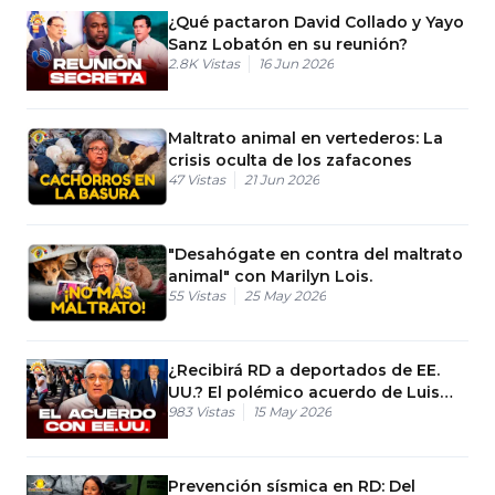
¿Qué pactaron David Collado y Yayo
Sanz Lobatón en su reunión?
2.8K
Vistas
16 Jun 2026
Maltrato animal en vertederos: La
crisis oculta de los zafacones
47
Vistas
21 Jun 2026
"Desahógate en contra del maltrato
animal" con Marilyn Lois.
55
Vistas
25 May 2026
¿Recibirá RD a deportados de EE.
UU.? El polémico acuerdo de Luis
983
Vistas
15 May 2026
Abinader
Prevención sísmica en RD: Del