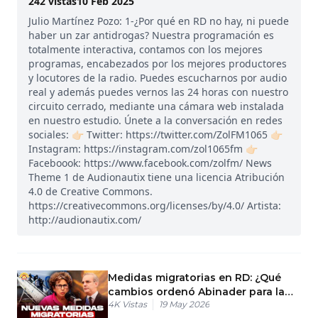
242
vistas
10 Feb 2025
Julio Martínez Pozo: 1-¿Por qué en RD no hay, ni puede
haber un zar antidrogas? Nuestra programación es
totalmente interactiva, contamos con los mejores
programas, encabezados por los mejores productores
y locutores de la radio. Puedes escucharnos por audio
real y además puedes vernos las 24 horas con nuestro
circuito cerrado, mediante una cámara web instalada
en nuestro estudio. Únete a la conversación en redes
sociales: 👉🏻 Twitter: https://twitter.com/ZolFM1065 👉🏻
Instagram: https://instagram.com/zol1065fm 👉🏻
Faceboook: https://www.facebook.com/zolfm/ News
Theme 1 de Audionautix tiene una licencia Atribución
4.0 de Creative Commons.
https://creativecommons.org/licenses/by/4.0/ Artista:
http://audionautix.com/
Medidas migratorias en RD: ¿Qué
cambios ordenó Abinader para la
4K
Vistas
19 May 2026
frontera?