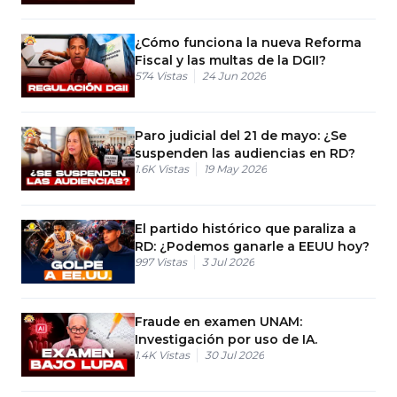
¿Cómo funciona la nueva Reforma
Fiscal y las multas de la DGII?
574
Vistas
24 Jun 2026
Paro judicial del 21 de mayo: ¿Se
suspenden las audiencias en RD?
1.6K
Vistas
19 May 2026
El partido histórico que paraliza a
RD: ¿Podemos ganarle a EEUU hoy?
997
Vistas
3 Jul 2026
Fraude en examen UNAM:
Investigación por uso de IA.
1.4K
Vistas
30 Jul 2026